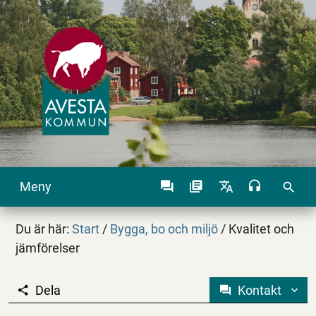
Meny
search
Du är här:
Start
/
Bygga, bo och miljö
/
Kvalitet och
jämförelser
Dela
Kontakt
Kvalitet och jämförels