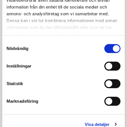
vidarebefordrar även sådana identifierare och annan
Registrering av livsmedelsanläggning
information från din enhet till de sociala medier och
Anmälan miljöfarlig verksamhet
annons- och analysföretag som vi samarbetar med.
Anmälan om installation av värmepump
Dessa kan i sin tur kombinera informationen med annan
Utsättning vid nybyggnation
information som du har tillhandahållit eller som de har
Beställning av tomtkarta
samlat in när du har använt deras tjänster.
Ny adress inom namnsatta områden
Samtyckesval
Nödvändig
Bygglov
Anmälan för bygglovsbefriade åtgärder
Detaljplan
Inställningar
Strandskyddsdispens
Statistik
Arbetet på miljö- och byggförvaltningen regleras av
en delegationsordning. Den kan du
läsa här
.
Marknadsföring
Senast granskad
18 juni 2024
.
Visa detaljer