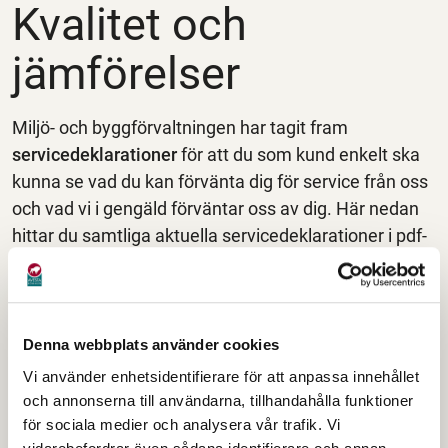
Kvalitet och
jämförelser
Miljö- och byggförvaltningen har tagit fram
servicedeklarationer
för att du som kund enkelt ska
kunna se vad du kan förvänta dig för service från oss
och vad vi i gengäld förväntar oss av dig. Här nedan
hittar du samtliga aktuella servicedeklarationer i pdf-
format.
För att läsa dokumenten nedan behöver du Acrobat
Reader som du kan hämta gratis från
Adobes
Denna webbplats använder cookies
hemsida
Vi använder enhetsidentifierare för att anpassa innehållet
och annonserna till användarna, tillhandahålla funktioner
Administration
för sociala medier och analysera vår trafik. Vi
Tillstånd för enskild avloppsanläggning