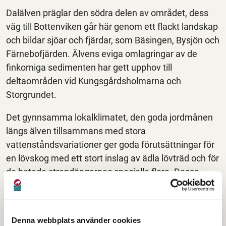
Dalälven präglar den södra delen av området, dess
väg till Bottenviken går här genom ett flackt landskap
och bildar sjöar och fjärdar, som Bäsingen, Bysjön och
Färnebofjärden. Älvens eviga omlagringar av de
finkorniga sedimenten har gett upphov till
deltaområden vid Kungsgårdsholmarna och
Storgrundet.
Det gynnsamma lokalklimatet, den goda jordmånen
längs älven tillsammans med stora
vattenståndsvariationer ger goda förutsättningar för
en lövskog med ett stort inslag av ädla lövträd och för
de betade strandängarnas speciella flora. Dessa
miljöer utgör nödvändiga betingelser för ett stort
antal hotade arter av fåglar, insekter, lavar, kärlväxter
och vedsvampar. Stora delar av älven är därför på
Denna webbplats använder cookies