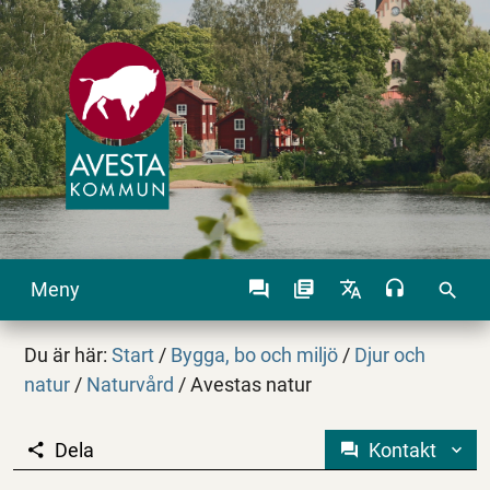
Meny
search
Du är här:
Start
/
Bygga, bo och miljö
/
Djur och
natur
/
Naturvård
/
Avestas natur
Dela
Kontakt
Avestas natur