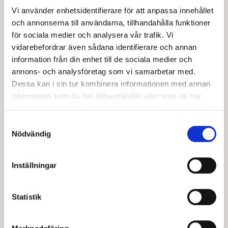
olika sätt utpekade som skyddsvärda. Runt Dalälven
Vi använder enhetsidentifierare för att anpassa innehållet
utbreder sig sedan ett öppet och vidsträckt
och annonserna till användarna, tillhandahålla funktioner
odlingslandskap av mellansvensk typ.
för sociala medier och analysera vår trafik. Vi
vidarebefordrar även sådana identifierare och annan
Sällsynt med gammal
information från din enhet till de sociala medier och
annons- och analysföretag som vi samarbetar med.
naturskog
Dessa kan i sin tur kombinera informationen med annan
information som du har tillhandahållit eller som de har
Längre från älven mot norr vidtar ett mer kuperat om
samlat in när du har använt deras tjänster.
än ganska låglänt landskap där barrskogen
Samtyckesval
Nödvändig
dominerar. Moränen är här grövre än i älvdalen och
jordlagret tunnare. På grund av den omfattande
järnhanteringen som bedrevs för 100 – 400 år sedan,
Inställningar
vilken krävde mycket ved och kol, samt det moderna
skogsbruket är gammal naturskog sällsynt i de här
Statistik
trakterna och därför är floran och faunan relativt
trivial och artfattig. Dock finns ändå några områden