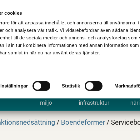
Talande Webb
Kontakta kommune
r cookies
rare för att anpassa innehållet och annonserna till användarna, t
er och analysera vår trafik. Vi vidarebefordrar även sådana ident
 enhet till de sociala medier och annons- och analysföretag som 
 i sin tur kombinera informationen med annan information som
e har samlat in när du har använt deras tjänster.
Inställningar
Statistik
Marknadsfö
 uppleva
Bygga, bo och
Trafik och
Arbe
miljö
infrastruktur
näri
ktionsnedsättning
/
Boendeformer
/
Serviceb