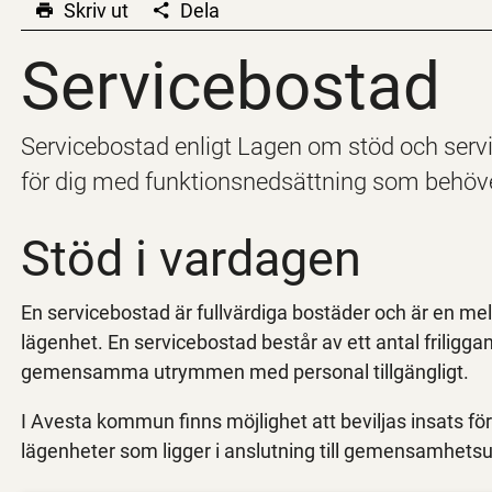
Skriv ut
Dela
Servicebostad
Servicebostad
Servicebostad enligt Lagen om stöd och service
för dig med funktionsnedsättning som behöver 
Stöd i vardagen
En servicebostad är fullvärdiga bostäder och är en m
lägenhet. En servicebostad består av ett antal friligga
gemensamma utrymmen med personal tillgängligt.
I Avesta kommun finns möjlighet att beviljas insats fö
lägenheter som ligger i anslutning till gemensamhets