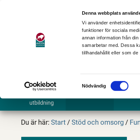
Denna webbplats använde
Vi använder enhetsidentifie
funktioner för sociala medi
annan information från din
samarbetar med. Dessa kan
tillhandahållit eller som d
Samtyckesval
Nödvändig
Barn och
Stöd och omsorg
Göra och
utbildning
Du är här:
Start
/
Stöd och omsorg
/
Fun