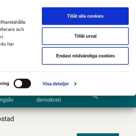
n
E-tjänster och blanketter
Translate
Tillåt alla cookies
illhandahålla
ifierare och
Tillåt urval
vi
 du har
Sök
Endast nödvändiga cookies
ring
Visa detaljer
te och
Kommun och
search
ngsliv
demokrati
ostad