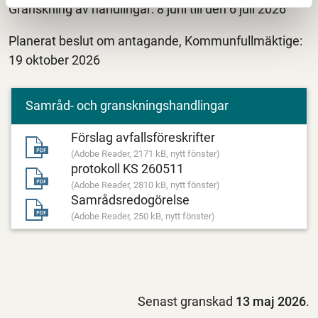
Granskning av handlingar: 8 juni till den 6 juli 2026
Planerat beslut om antagande, Kommunfullmäktige:
19 oktober 2026
Samråd- och granskningshandlingar
Förslag avfallsföreskrifter
(Adobe Reader, 2171 kB, nytt fönster)
protokoll KS 260511
(Adobe Reader, 2810 kB, nytt fönster)
Samrådsredogörelse
(Adobe Reader, 250 kB, nytt fönster)
Senast granskad
13 maj 2026
.