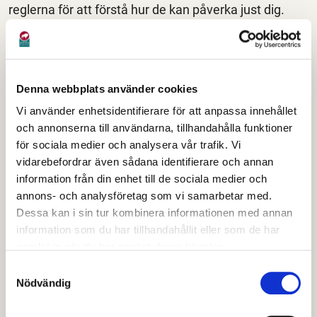
reglerna för att förstå hur de kan påverka just dig.
Genom att delta i samråd och granskning har
allmänheten möjlighet att delta och påverka
föreskriften.
Denna webbplats använder cookies
Samråd och granskning
Vi använder enhetsidentifierare för att anpassa innehållet
och annonserna till användarna, tillhandahålla funktioner
Berörda fastighetsägare, myndigheter, kommuner,
för sociala medier och analysera vår trafik. Vi
allmänheten och andra intressenter kommer ha
vidarebefordrar även sådana identifierare och annan
möjlighet att ta del av Avfallsföreskrifterna. Möjlighet
information från din enhet till de sociala medier och
annons- och analysföretag som vi samarbetar med.
att lämna synpunkter ges under samråd och
Dessa kan i sin tur kombinera informationen med annan
granskning, under våren 2026.
information som du har tillhandahållit eller som de har
samlat in när du har använt deras tjänster.
Innan samråd och granskning påbörjas har det
underrättats om på kommunens anslagstavla samt i
Samtyckesval
Nödvändig
den lokala tidningen.