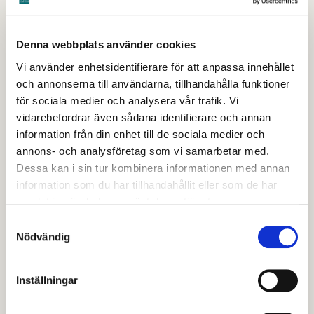
Hyra flytvästar
Denna webbplats använder cookies
På Metropoolen finns möjlighet att hyra flytvästar.
Vi använder enhetsidentifierare för att anpassa innehållet
och annonserna till användarna, tillhandahålla funktioner
Vi har storlekar från 0-15 kilo till 90+ kilo.
för sociala medier och analysera vår trafik. Vi
Kostnad 20 kr per dag eller 60 kr per vecka.
vidarebefordrar även sådana identifierare och annan
information från din enhet till de sociala medier och
annons- och analysföretag som vi samarbetar med.
Dessa kan i sin tur kombinera informationen med annan
information som du har tillhandahållit eller som de har
samlat in när du har använt deras tjänster.
Senast granskad
15 april 2026
.
Samtyckesval
Nödvändig
Hjälpte den här informationen dig?
Inställningar
Nej