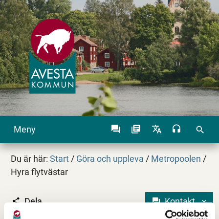
Meny
search
Du är här:
Start
/
Göra och uppleva
/
Metropoolen
/
Hyra flytvästar
Dela
Kontakt
Hyra flytvästar