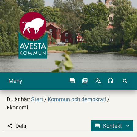
Meny
search
Du är här:
Start
/
Kommun och demokrati
/
Ekonomi
Dela
Kontakt
Ekonomi