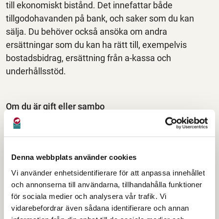
till ekonomiskt bistånd. Det innefattar både
tillgodohavanden på bank, och saker som du kan
sälja. Du behöver också ansöka om andra
ersättningar som du kan ha rätt till, exempelvis
bostadsbidrag, ersättning från a-kassa och
underhållsstöd.
Om du är gift eller sambo
Makar och sambor har gemensamt ansvar för sin
försörjning och inkomster och utgifter räknas
gemensamt vid prövningen av rätten till ekonomiskt
Denna webbplats använder cookies
bistånd. Det innebär också att båda parter behöver
Vi använder enhetsidentifierare för att anpassa innehållet
uppfylla villkoren för rätt till bistånd.
och annonserna till användarna, tillhandahålla funktioner
för sociala medier och analysera vår trafik. Vi
vidarebefordrar även sådana identifierare och annan
Studerande