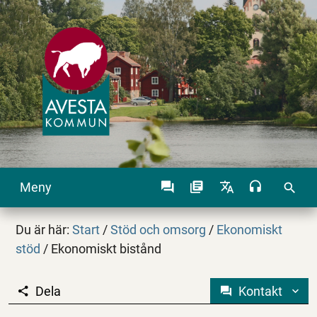
Meny
search
Du är här:
Start
/
Stöd och omsorg
/
Ekonomiskt
stöd
/
Ekonomiskt bistånd
Dela
Kontakt
Ekonomiskt bistånd