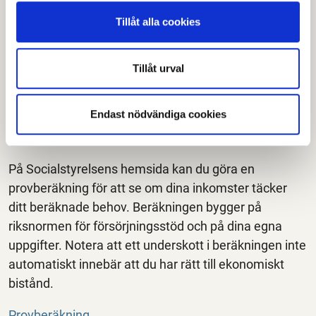
bistånd hos socialtjänsten.
Tillåt alla cookies
Det året du fyller 20 år ska du också ansöka om
studiemedel (bidragsdelen) från CSN för dina
Tillåt urval
gymnasiestudier.
Endast nödvändiga cookies
Provberäkning
På Socialstyrelsens hemsida kan du göra en
provberäkning för att se om dina inkomster täcker
ditt beräknade behov. Beräkningen bygger på
riksnormen för försörjningsstöd och på dina egna
uppgifter. Notera att ett underskott i beräkningen inte
automatiskt innebär att du har rätt till ekonomiskt
bistånd.
Provberäkning