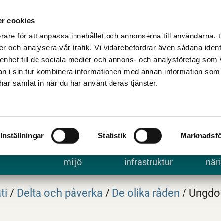
Talande Webb
Kontakta kommune
r cookies
rare för att anpassa innehållet och annonserna till användarna, t
er och analysera vår trafik. Vi vidarebefordrar även sådana ident
 enhet till de sociala medier och annons- och analysföretag som 
 i sin tur kombinera informationen med annan information som
e har samlat in när du har använt deras tjänster.
Inställningar
Statistik
Marknadsfö
 uppleva
Bygga, bo och
Trafik och
Arbe
miljö
infrastruktur
näri
ti
/
Delta och påverka
/
De olika råden
/
Ungdo