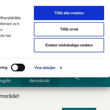
n
E-tjänster och blanketter
Translate
Tillåt alla cookies
illhandahålla
ifierare och
Tillåt urval
vi
 du har
Sök
Endast nödvändiga cookies
ring
Visa detaljer
te och
Kommun och
search
ngsliv
demokrati
msrådet