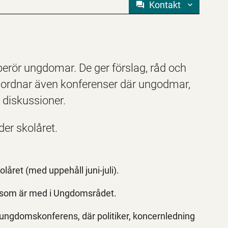
Kontakt
erör ungdomar. De ger förslag, råd och
anordnar även konferenser där ungodmar,
h diskussioner.
er skolåret.
ret (med uppehåll juni-juli).
na som är med i Ungdomsrådet.
ungdomskonferens, där politiker, koncernledning