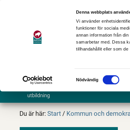
Denna webbplats använde
Vi använder enhetsidentifie
funktioner för sociala medi
annan information från din
samarbetar med. Dessa kan
tillhandahållit eller som d
Samtyckesval
Nödvändig
Barn och
Stöd och omsorg
Göra och
utbildning
Du är här:
Start
/
Kommun och demokra