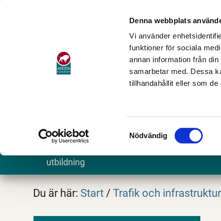
Denna webbplats använde
Vi använder enhetsidentifie
funktioner för sociala medi
annan information från din
samarbetar med. Dessa kan
tillhandahållit eller som d
Samtyckesval
Nödvändig
Barn och
Stöd och omsorg
Göra och
utbildning
Du är här:
Start
/
Trafik och infrastruktu