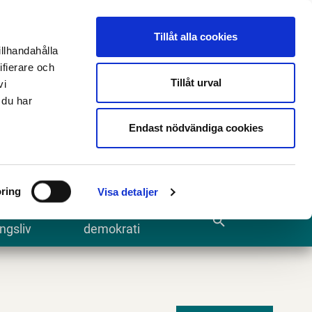
n
E-tjänster och blanketter
Translate
Tillåt alla cookies
illhandahålla
ifierare och
Tillåt urval
vi
 du har
Sök
Endast nödvändiga cookies
ring
Visa detaljer
te och
Kommun och
search
ngsliv
demokrati