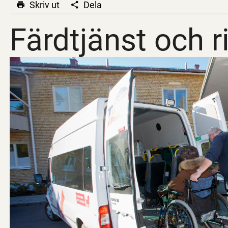
Skriv ut
Dela
Färdtjänst och r
Färdtjänst och r