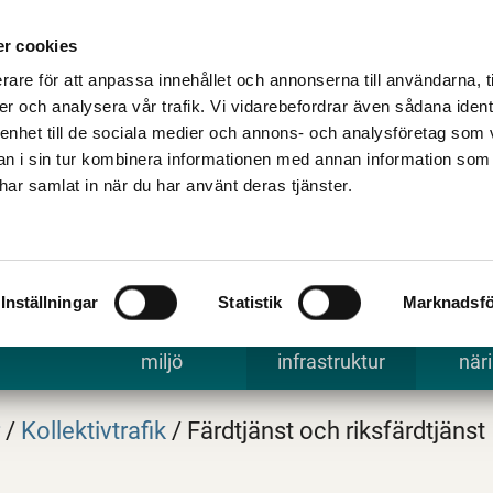
Talande Webb
Kontakta kommune
r cookies
rare för att anpassa innehållet och annonserna till användarna, t
er och analysera vår trafik. Vi vidarebefordrar även sådana ident
 enhet till de sociala medier och annons- och analysföretag som 
 i sin tur kombinera informationen med annan information som
e har samlat in när du har använt deras tjänster.
Inställningar
Statistik
Marknadsfö
 uppleva
Bygga, bo och
Trafik och
Arbe
miljö
infrastruktur
näri
r
/
Kollektivtrafik
/
Färdtjänst och riksfärdtjänst