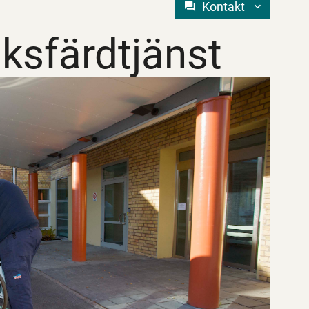
Kontakt
iksfärdtjänst
iksfärdtjänst