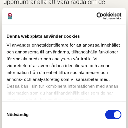
uppmuntrar alla att vara rädda om de
gemensamma tillgångarna. Rapportera
gärna klotter med hjälp av vår e-tjänst för
felanmälan eller våran felanmälningsapp.
Denna webbplats använder cookies
Kommunen ansvarar enbart för sanering av
Vi använder enhetsidentifierare för att anpassa innehållet
kommunens egna byggnader och
och annonserna till användarna, tillhandahålla funktioner
anläggningar.
för sociala medier och analysera vår trafik. Vi
vidarebefordrar även sådana identifierare och annan
Klotter, tags, trow-ups, pieces och skadegörelse,
information från din enhet till de sociala medier och
nedskräpning är ett stort problem som kostar Avesta
annons- och analysföretag som vi samarbetar med.
kommun stora summor pengar varje år. Avesta
Dessa kan i sin tur kombinera informationen med annan
information som du har tillhandahållit eller som de har
kommun har en handlingsplan för skadegörelsen.
samlat in när du har använt deras tjänster.
Exempel på åtgärder:
Samtyckesval
Nödvändig
erbjuda gott om anslagstavlor/platser
utöka antalet papperskorgar