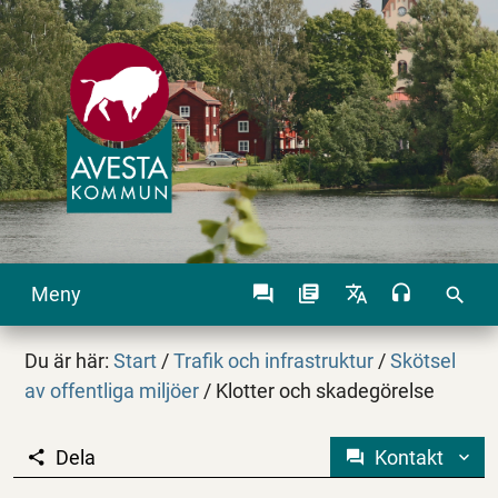
Meny
search
Du är här:
Start
/
Trafik och infrastruktur
/
Skötsel
av offentliga miljöer
/
Klotter och skadegörelse
Dela
Kontakt
Klotter och skadegöre