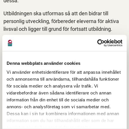
dessa.
Utbildningen ska utformas så att den bidrar till
personlig utveckling, förbereder eleverna för aktiva
livsval och ligger till grund för fortsatt utbildning.
Utbildningen ska främja allsidiga kontakter och social
gemenskap och ge en god grund för ett aktivt
deltagande i samhällslivet.
Denna webbplats använder cookies
Utbildningen på den anpassade grundskolan kan
Vi använder enhetsidentifierare för att anpassa innehållet
omfatta ämnen lika som grundskolans kursplaner.
och annonserna till användarna, tillhandahålla funktioner
Inom den anpassade grundskolan finns också en
för sociala medier och analysera vår trafik. Vi
vidarebefordrar även sådana identifierare och annan
särskild inriktning där man läser ämnesområden.
information från din enhet till de sociala medier och
Denna är avsedd för elever som inte kan tillgodogöra
annons- och analysföretag som vi samarbetar med.
sig hela eller delar av utbildningen i ämnen.
Dessa kan i sin tur kombinera informationen med annan
information som du har tillhandahållit eller som de har
Ett beslut om mottagande i den anpassade
samlat in när du har använt deras tjänster.