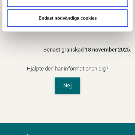
utredning för att se om ett barn är berättigad att gå
på anpassad grundskola– kontakta Erica Erixon,
Endast nödvändiga cookies
erica.erixon@avesta.se
Senast granskad
18 november 2025
.
Hjälpte den här informationen dig?
Nej