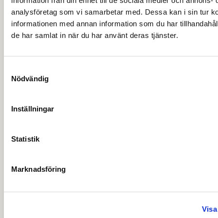
information från din enhet till de sociala medier och annons- 
2024 Direktion
analysföretag som vi samarbetar med. Dessa kan i sin tur 
informationen med annan information som du har tillhandahåll
de har samlat in när du har använt deras tjänster.
2024-03-21
2024-05-23
2024-10-23
2024-12-12
Samtyckesval
Nödvändig
Inställningar
Statistik
Marknadsföring
Visa