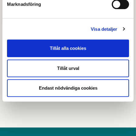
Rutiner för åtgärder mot kränkande
Marknadsföring
behandling
Visa detaljer
Tillåt alla cookies
Senast granskad
22 juni 2026
.
Tillåt urval
Hjälpte den här informationen dig?
Endast nödvändiga cookies
Nej