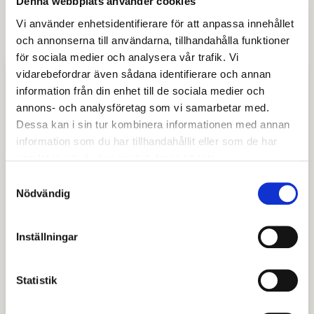
Denna webbplats använder cookies
med rätt tjänsteperson eller avdelning. Använd gärna
Vi använder enhetsidentifierare för att anpassa innehållet
kontaktformuläret.
och annonserna till användarna, tillhandahålla funktioner
för sociala medier och analysera vår trafik. Vi
vidarebefordrar även sådana identifierare och annan
Stöd i förskola och skola
information från din enhet till de sociala medier och
annons- och analysföretag som vi samarbetar med.
Avesta resurs
Dessa kan i sin tur kombinera informationen med annan
information som du har tillhandahållit eller som de har
Elevhälsoteam
samlat in när du har använt deras tjänster.
Samtyckesval
Hälsobesök och vaccinationer
Nödvändig
Mobbning
Inställningar
Prorenata - digital journal inom elev- och
Statistik
barnhälsa