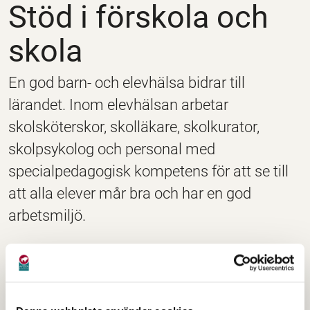
Stöd i förskola och
skola
En god barn- och elevhälsa bidrar till
lärandet. Inom elevhälsan arbetar
skolsköterskor, skolläkare, skolkurator,
skolpsykolog och personal med
specialpedagogisk kompetens för att se till
att alla elever mår bra och har en god
arbetsmiljö.
Kontakt:
Du hittar kontaktuppgifter i kontakfliken högst upp i
högra hörnet på denna sida. Vi hänvisar till Avesta
Servicecenter som hjälper dig att komma i kontakt