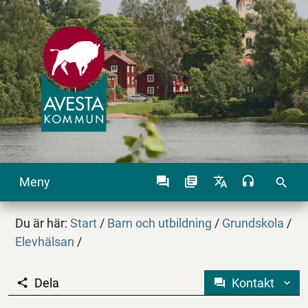
Meny
search
Du är här:
Start
/
Barn och utbildning
/
Grundskola
/
Elevhälsan
/
Dela
Kontakt
Stöd i förskola och sk