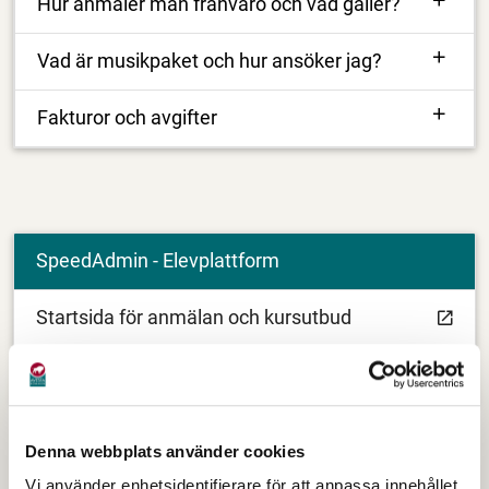
Hur anmäler man frånvaro och vad gäller?
Vad är musikpaket och hur ansöker jag?
Fakturor och avgifter
SpeedAdmin - Elevplattform
Startsida för anmälan och kursutbud
Logga in befintlig användare
Denna webbplats använder cookies
Vi använder enhetsidentifierare för att anpassa innehållet