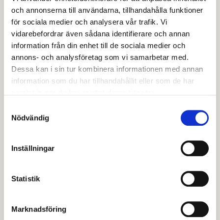
Att gå på Avesta Kulturskola
och annonserna till användarna, tillhandahålla funktioner
Kulturskolan är, trots namnet, ingen vanlig skola. Här
för sociala medier och analysera vår trafik. Vi
vidarebefordrar även sådana identifierare och annan
har du möjlighet att få skapa och utforska din
information från din enhet till de sociala medier och
kreativitet genom olika kurser i till exempel musik,
annons- och analysföretag som vi samarbetar med.
teater och musikproduktion. Undervisningen sker
Dessa kan i sin tur kombinera informationen med annan
vardagar men det förekommer att man har konserter
information som du har tillhandahållit eller som de har
och andra framträdanden på helger. Undervisningen
samlat in när du har använt deras tjänster.
sker individuellt eller i grupp. Vi följer grundskolans
Samtyckesval
läsårstider och läsåret är uppdelat på två terminer
Nödvändig
även hos oss. De flesta kurserna har terminsavgift
men vi erbjuder också kostnadsfria kurser för barn. Vi
Inställningar
har digital ansökan och elevhantering via plattformen
SpeedAdmin.
Statistik
Vem kan gå på Avesta
Marknadsföring