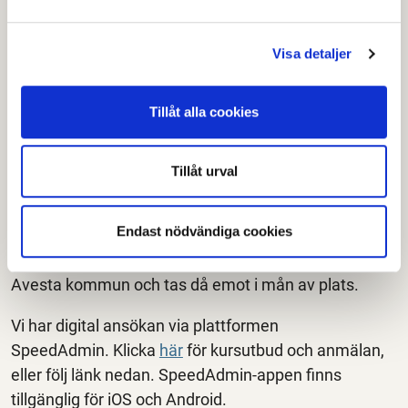
Kulturskola?
Vår verksamhet vänder sig i första hand till barn och
Visa detaljer
unga. Kulturskolan är öppen för alla barn och unga
från 4-25 år som är folkbokförda i Avesta kommun. Vi
Tillåt alla cookies
tar även emot vuxenelever i mån av plats. Blir du
antagen som vuxenelev är du garanterad
undervisning för den terminen och får naturligtvis
Tillåt urval
fortsätta så länge det finns plats, men vi prioriterar
barn och unga.
Endast nödvändiga cookies
Till kör/ensemble kan du även söka om du inte tillhör
Avesta kommun och tas då emot i mån av plats.
Vi har digital ansökan via plattformen
SpeedAdmin. Klicka
här
för kursutbud och anmälan,
eller följ länk nedan. SpeedAdmin-appen finns
tillgänglig för iOS och Android.