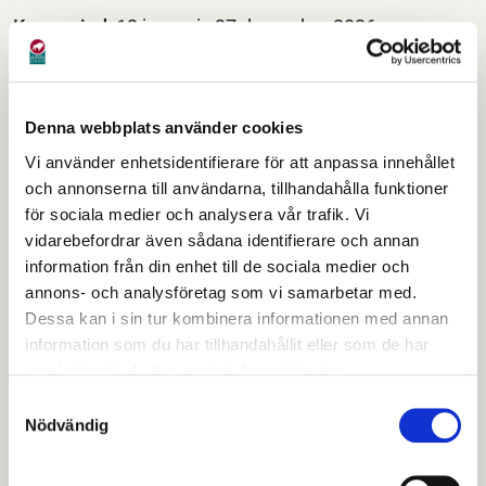
Kursperiod
: 12 januari - 27 december 2026
Ansökningsperiod
: 6 oktober - 11 december 2025
Denna webbplats använder cookies
Vi använder enhetsidentifierare för att anpassa innehållet
Höst 2026:
och annonserna till användarna, tillhandahålla funktioner
för sociala medier och analysera vår trafik. Vi
Kursperiod
: 31 augusti 2026 - 15 augusti 2027
vidarebefordrar även sådana identifierare och annan
Ansökningsperiod
: 28 februari - 7 maj 2026
information från din enhet till de sociala medier och
annons- och analysföretag som vi samarbetar med.
Kurslängd
: 1550 gymnasiepoäng, 50 veckors
Dessa kan i sin tur kombinera informationen med annan
heltidsstudier. Har du betyg i ämnen/kurser som
information som du har tillhandahållit eller som de har
samlat in när du har använt deras tjänster.
ingår i utbildningen eller tidigare kunskaper som kan
valideras påverkas kurslängden
Samtyckesval
Nödvändig
Förkunskapskrav
: Godkända betyg i
svenska/svenska som andraspråk, engelska och