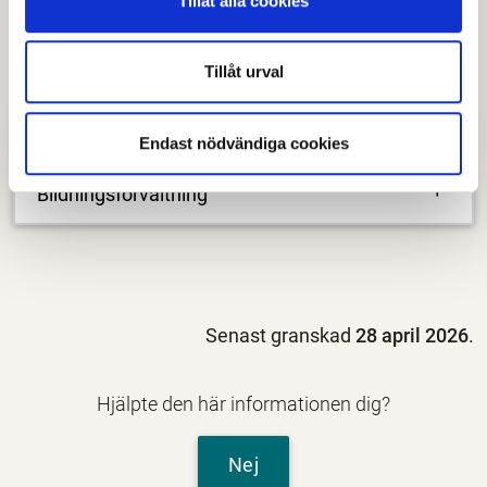
Tillåt alla cookies
Bildningsförvaltningen bidrar till kommunens fritids-
och kulturutbud genom satsningar i bland annat
Sportparken och Verket.
Tillåt urval
Kontaktuppgifter
Endast nödvändiga cookies
Bildningsförvaltning
Senast granskad
28 april 2026
.
Hjälpte den här informationen dig?
Nej