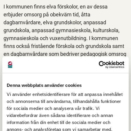
I kommunen finns elva förskolor, en av dessa
erbjuder omsorg på obekväm tid, åtta
dagbarnvårdare, elva grundskolor, anpassad
grundskola, anpassad gymnasieskola, kulturskola,
gymnasieskola och vuxenutbildning. I kommunen
finns också fristående förskola och grundskola samt
en dagbarnvårdare som bedriver pedagogisk omsrog
i enskild regi.
Hög trivsel och goda
Denna webbplats använder cookies
resultat
Vi använder enhetsidentifierare för att anpassa innehållet
och annonserna till användarna, tillhandahålla funktioner
Bildningsförvaltningens uppdrag är att se till att barn
för sociala medier och analysera vår trafik. Vi
och elever får så goda kunskaper och förutsättningar
vidarebefordrar även sådana identifierare och annan
information från din enhet till de sociala medier och
som möjligt för att klara framtidens utmaningar.
annons- och analysföretag som vi samarbetar med.