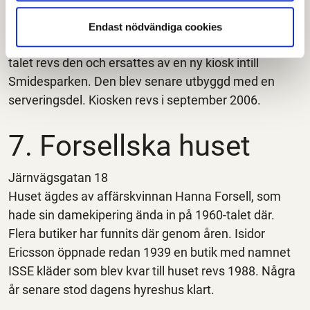
Smidesparken
Från början låg kiosken i hörnet Smidesgatan -
Endast nödvändiga cookies
Järnvägsgatan, där Coop finns idag. I början av 1970-
talet revs den och ersattes av en ny kiosk intill
Smidesparken. Den blev senare utbyggd med en
serveringsdel. Kiosken revs i september 2006.
7. Forsellska huset
Järnvägsgatan 18
Huset ägdes av affärskvinnan Hanna Forsell, som
hade sin damekipering ända in på 1960-talet där.
Flera butiker har funnits där genom åren. Isidor
Ericsson öppnade redan 1939 en butik med namnet
ISSE kläder som blev kvar till huset revs 1988. Några
år senare stod dagens hyreshus klart.