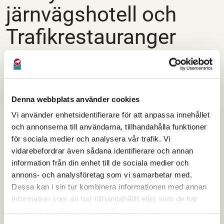
järnvägshotell och
Trafikrestauranger
Stationsgatan 29
År 1900 stod restaurangen och hotellet klart.
Samtidigt blev järnvägsstationen klar. Fastigheten
Denna webbplats använder cookies
revs för att ge plats åt busstationen som var klar
1985. Idag bussfickor för resecentrum i Krylbo.
Vi använder enhetsidentifierare för att anpassa innehållet
och annonserna till användarna, tillhandahålla funktioner
4. Kom-in huset
för sociala medier och analysera vår trafik. Vi
vidarebefordrar även sådana identifierare och annan
information från din enhet till de sociala medier och
Stationsgatan 17
annons- och analysföretag som vi samarbetar med.
Huset byggdes under första åren på 1900-talet.
Dessa kan i sin tur kombinera informationen med annan
Genom åren har det varit många olika verksamheter i
information som du har tillhandahållit eller som de har
huset. Bland annat en diversehandel, bageri, bank,
samlat in när du har använt deras tjänster.
modeaffär och skoaffär. Sista hyresgästen innan