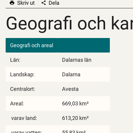
Skriv ut
Dela
Geografi och ka
Geografi och ka
Geografi och areal
Län:
Dalarnas län
Landskap:
Dalarna
Centralort:
Avesta
Areal:
669,03 km²
varav land:
613,20 km²
varav vatten:
55,83 km²