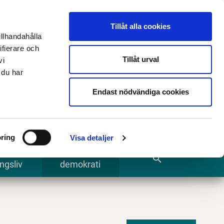
n
E-tjänster och blanketter
Translate
Tillåt alla cookies
illhandahålla
ifierare och
Tillåt urval
vi
 du har
Sök
Endast nödvändiga cookies
ring
Visa detaljer
te och
Kommun och
search
ngsliv
demokrati