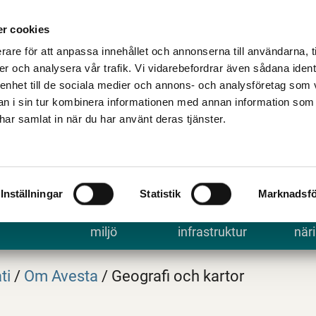
Talande Webb
Kontakta kommune
r cookies
rare för att anpassa innehållet och annonserna till användarna, t
er och analysera vår trafik. Vi vidarebefordrar även sådana ident
 enhet till de sociala medier och annons- och analysföretag som 
 i sin tur kombinera informationen med annan information som
e har samlat in när du har använt deras tjänster.
Inställningar
Statistik
Marknadsfö
 uppleva
Bygga, bo och
Trafik och
Arbe
miljö
infrastruktur
näri
ti
/
Om Avesta
/
Geografi och kartor