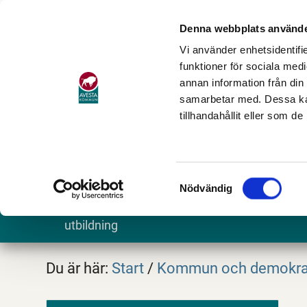
Denna webbplats använde
Vi använder enhetsidentifie
funktioner för sociala medi
annan information från din
samarbetar med. Dessa kan
tillhandahållit eller som d
Samtyckesval
Nödvändig
Barn och
Stöd och omsorg
Göra och
utbildning
Du är här:
Start
/
Kommun och demokra