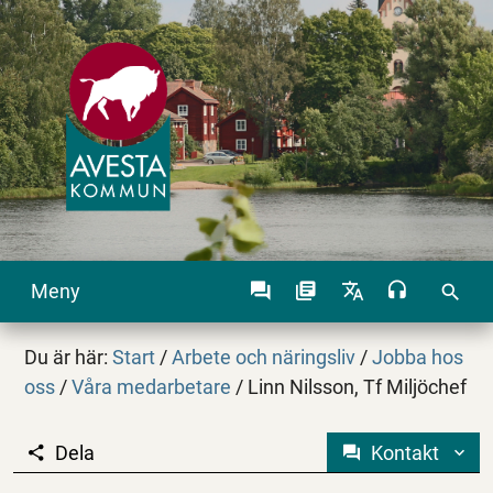
Meny
search
Du är här:
Start
/
Arbete och näringsliv
/
Jobba hos
oss
/
Våra medarbetare
/
Linn Nilsson, Tf Miljöchef
Dela
Kontakt
Linn Nilsson, Tf Miljö