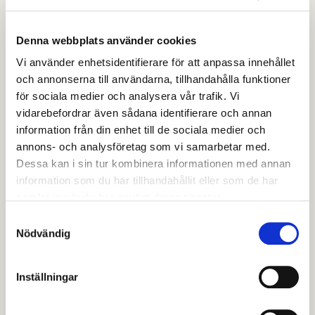
har hon klivit in i rollen som Tf Miljöchef.
Linn började sin resa hos oss för tre år sedan, men
Denna webbplats använder cookies
hade innan dess en bakgrund som tandhygienist.
Vi använder enhetsidentifierare för att anpassa innehållet
Linns Miljöintresse var starkt så hon sökte sig till
och annonserna till användarna, tillhandahålla funktioner
Högskolan i Gävle för att bli Miljöstrateg och kände
för sociala medier och analysera vår trafik. Vi
vidarebefordrar även sådana identifierare och annan
direkt att hon hittat rätt.
information från din enhet till de sociala medier och
Linn hade arbetat som miljöinspektör i två år när hon
annons- och analysföretag som vi samarbetar med.
Dessa kan i sin tur kombinera informationen med annan
fick frågan av sin chef om hon var intresserad av ett
information som du har tillhandahållit eller som de har
gå aspirantprogrammet, en utbildning på ett år som
samlat in när du har använt deras tjänster.
förbereder medarbetarna inför rollen som framtidens
Samtyckesval
ledare.
Nödvändig
– Det var jättebra. Jag lärde mig massor, bland annat
att ledarskap
Inställningar
och chefskap är två olika saker.