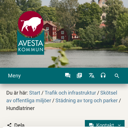
Meny
search
Du är här:
Start
/
Trafik och infrastruktur
/
Skötsel
av offentliga miljöer
/
Städning av torg och parker
/
Hundlatriner
Dela
Kontakt