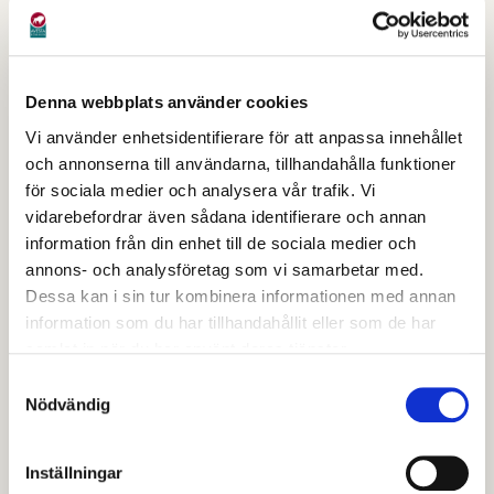
Hundlatriner
Hundlatriner
Denna webbplats använder cookies
Det finns cirka 180 hundlatriner uppsatta i
Vi använder enhetsidentifierare för att anpassa innehållet
kommunen. Hundbajspåsar ska slängas i
och annonserna till användarna, tillhandahålla funktioner
hundlatriner – inte i de vanliga
för sociala medier och analysera vår trafik. Vi
papperskorgarna.
vidarebefordrar även sådana identifierare och annan
information från din enhet till de sociala medier och
Tömning av flertalet kärl sker var 14:e dag eller vid
annons- och analysföretag som vi samarbetar med.
Dessa kan i sin tur kombinera informationen med annan
behov. Några töms varje vecka.
information som du har tillhandahållit eller som de har
samlat in när du har använt deras tjänster.
Samtyckesval
Senast granskad
25 juli 2024
.
Nödvändig
Hjälpte den här informationen dig?
Inställningar