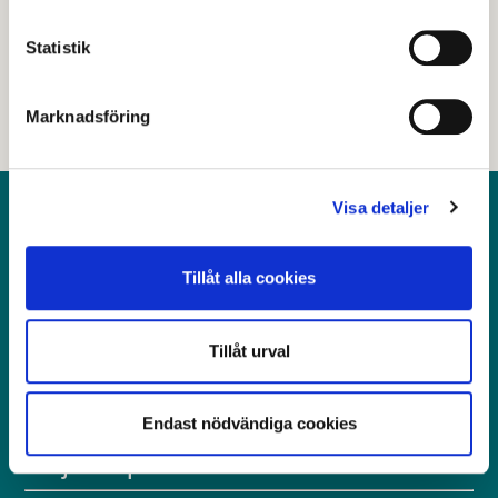
Nej
Statistik
Marknadsföring
Visa detaljer
Kontakt
Postadress: Avesta kommun, 774 81 Avesta
Tillåt alla cookies
Besöksadress: Kungsgatan 18, Avesta
Telefon: 0226-64 50 00
Tillåt urval
E-post: servicecenter@avesta.se
Org.nr: 212 000-2262
Endast nödvändiga cookies
Följ oss på sociala medier