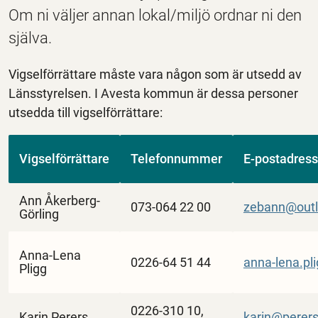
Om ni väljer annan lokal/miljö ordnar ni den
själva.
Vigselförrättare måste vara någon som är utsedd av
Länsstyrelsen. I Avesta kommun är dessa personer
utsedda till vigselförrättare:
Vigselförrättare
Telefonnummer
E-postadress
Ann Åkerberg-
073-064 22 00
zebann@out
Görling
Anna-Lena
0226-64 51 44
anna-lena.pl
Pligg
0226-310 10,
Karin Perers
karin@perers