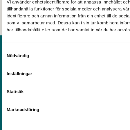
Vi använder enhetsidentifierare för att anpassa innehållet oc
tillhandahålla funktioner för sociala medier och analysera vår
identifierare och annan information från din enhet till de so
som vi samarbetar med. Dessa kan i sin tur kombinera info
har tillhandahållit eller som de har samlat in när du har använ
Kontakt
Samtyckesval
Nödvändig
Postadress: Avesta kommun, 774 81 Avesta
Besöksadress: Kungsgatan 18, Avesta
Inställningar
Telefon: 0226-64 50 00
E-post: servicecenter@avesta.se
Statistik
Org.nr: 212 000-2262
Marknadsföring
Följ oss på sociala medier
Facebook (Avesta kommun)