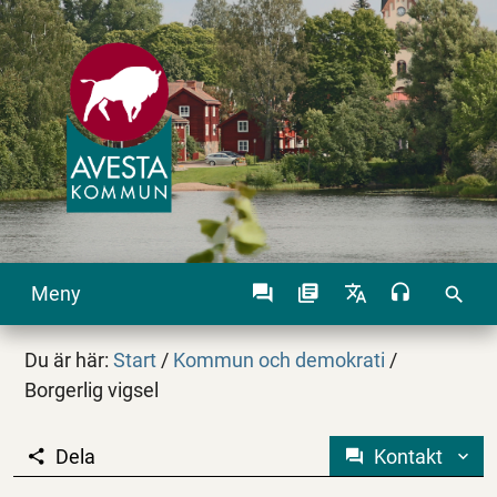
Meny
search
Du är här:
Start
/
Kommun och demokrati
/
Borgerlig vigsel
Dela
Kontakt
Borgerlig vigsel