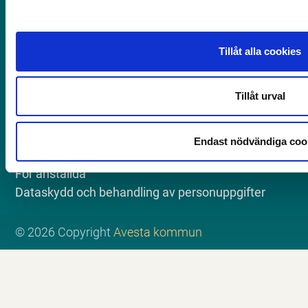
Facebook (Lediga tjänster)
Instagram
Tillåt alla cookies
Mer information
Tillåt urval
Om webbplatsen
Tillgänglighet
International / translate
Endast nödvändiga coo
Press och media
För anställda
Dataskydd och behandling av personuppgifter
© 2026 Copyright
Avesta kommun