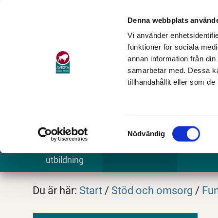
Denna webbplats använde
Vi använder enhetsidentifie
funktioner för sociala medi
annan information från din
samarbetar med. Dessa kan
tillhandahållit eller som d
Samtyckesval
Nödvändig
Barn och
Stöd och omsorg
Göra och
utbildning
Du är här:
Start
/
Stöd och omsorg
/
Fun