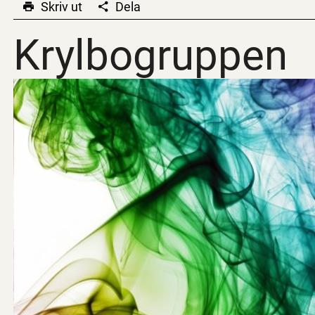
Skriv ut
Dela
Krylbogruppen
Krylbogruppen