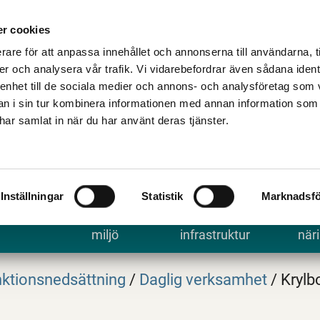
Talande Webb
Kontakta kommune
r cookies
rare för att anpassa innehållet och annonserna till användarna, t
er och analysera vår trafik. Vi vidarebefordrar även sådana ident
 enhet till de sociala medier och annons- och analysföretag som 
 i sin tur kombinera informationen med annan information som
e har samlat in när du har använt deras tjänster.
Inställningar
Statistik
Marknadsfö
 uppleva
Bygga, bo och
Trafik och
Arbe
miljö
infrastruktur
näri
ktionsnedsättning
/
Daglig verksamhet
/
Krylb