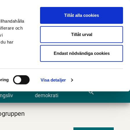
n
E-tjänster och blanketter
Translate
Tillåt alla cookies
illhandahålla
ifierare och
Tillåt urval
vi
 du har
Sök
Endast nödvändiga cookies
ring
Visa detaljer
te och
Kommun och
search
ngsliv
demokrati
ogruppen