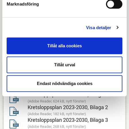
Matavfall
Marknadsföring
Förpackningsavfall från verksamheter
Visa detaljer
Återvinningsstationer privatpersoner
Tillåt alla cookies
Tillåt urval
Aktuellt
Antagen kretsloppsplan 2023-2030
Endast nödvändiga cookies
(Adobe Reader, 790 kB, nytt fönster)
Kretsloppsplan 2023-2030, Bilaga 1
(Adobe Reader, 624 kB, nytt fönster)
Kretsloppsplan 2023-2030, Bilaga 2
(Adobe Reader, 182 kB, nytt fönster)
Kretsloppsplan 2023-2030, Bilaga 3
(Adobe Reader, 268 kB, nytt fönster)