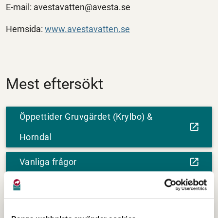
E-mail: avestavatten@avesta.se
Hemsida:
www.avestavatten.se
Mest eftersökt
Öppettider Gruvgärdet (Krylbo) &
Horndal
Vanliga frågor
Sortera rätt
Schema för sophämtning