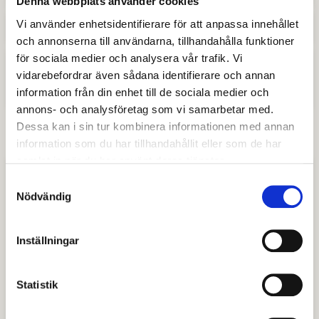
Denna webbplats använder cookies
Vi använder enhetsidentifierare för att anpassa innehållet
Felanmälan och synpunkter
och annonserna till användarna, tillhandahålla funktioner
för sociala medier och analysera vår trafik. Vi
Hitta din närmaste ÅVS på
vidarebefordrar även sådana identifierare och annan
Avestavatten.se
information från din enhet till de sociala medier och
annons- och analysföretag som vi samarbetar med.
Dessa kan i sin tur kombinera informationen med annan
information som du har tillhandahållit eller som de har
samlat in när du har använt deras tjänster.
Relaterade länkar
Samtyckesval
Nödvändig
Avesta Vatten och Avfall AB: webbsida
Inställningar
Avfallstaxa inkl. slam
Hämtningsschema avfall 2026
Statistik