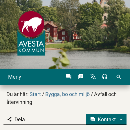
Meny
search
Du är här:
Start
/
Bygga, bo och miljö
/
Avfall och
återvinning
Dela
Kontakt
Avfall och återvinning