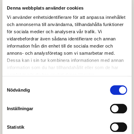
hon med hänsyn till sina personliga och
Denna webbplats använder cookies
ekonomiska förhållanden samt
Vi använder enhetsidentifierare för att anpassa innehållet
omständigheterna i övrigt är lämplig att
och annonserna till användarna, tillhandahålla funktioner
utöva verksamheten samt att verksamheten
för sociala medier och analysera vår trafik. Vi
kommer att drivas i enlighet med de krav
vidarebefordrar även sådana identifierare och annan
information från din enhet till de sociala medier och
som ställs upp i alkohollagen.
annons- och analysföretag som vi samarbetar med.
Dessa kan i sin tur kombinera informationen med annan
Sökanden ska genom att avlägga ett prov visa att
information som du har tillhandahållit eller som de har
han eller hon har de kunskaper i alkohollagen som
samlat in när du har använt deras tjänster.
kräver för att på ett ansvarsfullt sätt utöva
Samtyckesval
verksamheten. (8 kap. 12 §
Nödvändig
alkohollagen) Serveringstillstånd ska omfatta ett
visst avgränsat utrymme som disponeras av
Inställningar
tillståndshavaren.
Statistik
Kunskapsprov