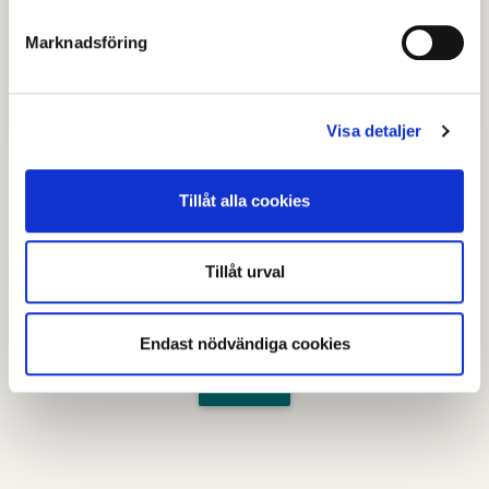
Marknadsföring
Allmänt om kunskapsprovet
Praktisk information
Visa detaljer
Tillåt alla cookies
Senast granskad
05 juni 2026
.
Tillåt urval
Hjälpte den här informationen dig?
Endast nödvändiga cookies
Nej