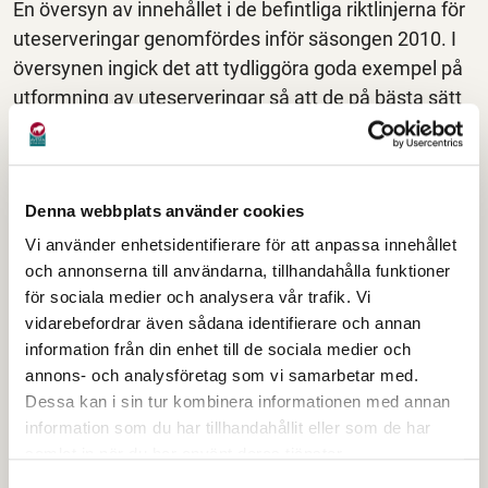
En översyn av innehållet i de befintliga riktlinjerna för
uteserveringar genomfördes inför säsongen 2010. I
översynen ingick det att tydliggöra goda exempel på
utformning av uteserveringar så att de på bästa sätt
bidrar till att försköna stadsmiljön i Avesta. Dessa nya
riktlinjer beslutades i Fritid- och teknikstyrelsen,
och gäller från och med den första januari 2010.
Denna webbplats använder cookies
En uteservering skall vara anpassad till
Vi använder enhetsidentifierare för att anpassa innehållet
rörelsehindrade och synskadades tillgänglighet,
och annonserna till användarna, tillhandahålla funktioner
säkerhet och framkomlighet.
för sociala medier och analysera vår trafik. Vi
vidarebefordrar även sådana identifierare och annan
Sedan 2013 är uteserveringarna utflyttade i den sk
information från din enhet till de sociala medier och
möbleringszonen efter Kungsgatan. Från och med
annons- och analysföretag som vi samarbetar med.
2020 är möbleringzonen förändrad, se bilaga längre
Dessa kan i sin tur kombinera informationen med annan
information som du har tillhandahållit eller som de har
ner på denna sida.
samlat in när du har använt deras tjänster.
Ansök om uteservering
Samtyckesval