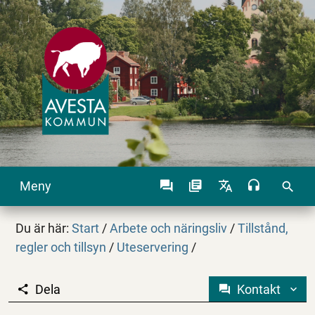
Meny
search
Du är här:
Start
/
Arbete och näringsliv
/
Tillstånd,
regler och tillsyn
/
Uteservering
/
Dela
Kontakt
Uteservering