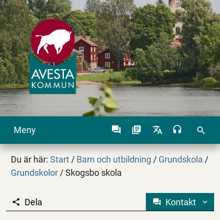
Meny
search
Du är här:
Start
/
Barn och utbildning
/
Grundskola
/
Grundskolor
/
Skogsbo skola
Dela
Kontakt
Skogsbo skola