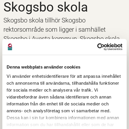
Skogsbo skola
Skogsbo skola tillhör Skogsbo
rektorsområde som ligger i samhället
Skogsbo i Avesta kommun. Skogsbo skola
är en åk F-6 skola, med cirka 500 elever.
Kontaktuppgifter
Denna webbplats använder cookies
Vi använder enhetsidentifierare för att anpassa innehållet
Besöks- och postadress:
och annonserna till användarna, tillhandahålla funktioner
Skogsbovägen 2
för sociala medier och analysera vår trafik. Vi
774 60 Avesta
vidarebefordrar även sådana identifierare och annan
information från din enhet till de sociala medier och
Expedition telefon:
annons- och analysföretag som vi samarbetar med.
0226-64 52 42
Dessa kan i sin tur kombinera informationen med annan
information som du har tillhandahållit eller som de har