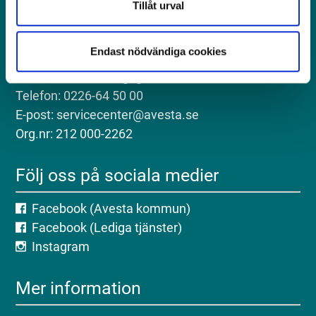
Tillåt urval
Kontakt
Endast nödvändiga cookies
Postadress: Avesta kommun, 774 81 Avesta
Besöksadress: Kungsgatan 18, Avesta
Telefon: 0226-64 50 00
E-post: servicecenter@avesta.se
Org.nr: 212 000-2262
Följ oss på sociala medier
Facebook (Avesta kommun)
Facebook (Lediga tjänster)
Instagram
Mer information