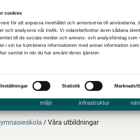
Talande Webb
Kontakta kommune
r cookies
rare för att anpassa innehållet och annonserna till användarna, t
er och analysera vår trafik. Vi vidarebefordrar även sådana ident
 enhet till de sociala medier och annons- och analysföretag som 
 i sin tur kombinera informationen med annan information som
e har samlat in när du har använt deras tjänster.
Inställningar
Statistik
Marknadsfö
 uppleva
Bygga, bo och
Trafik och
Arbe
miljö
infrastruktur
näri
ymnasieskola
/
Våra utbildningar