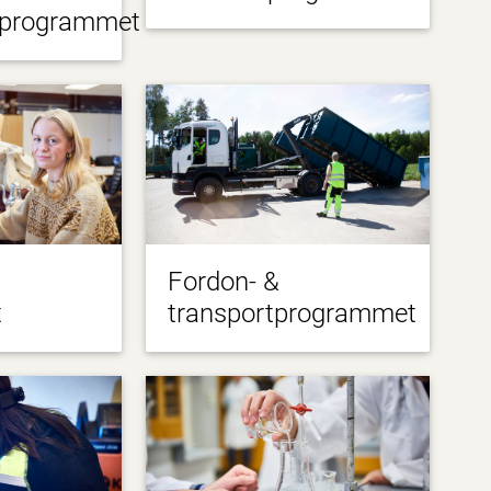
sprogrammet
Fordon- &
t
transportprogrammet