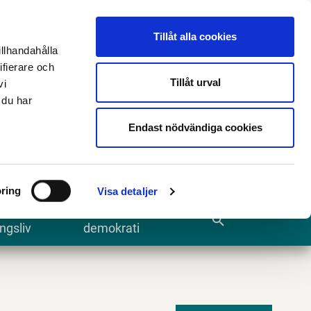
n
E-tjänster och blanketter
Translate
Tillåt alla cookies
illhandahålla
ifierare och
Tillåt urval
vi
 du har
Sök
Endast nödvändiga cookies
ring
Visa detaljer
te och
Kommun och
search
ngsliv
demokrati