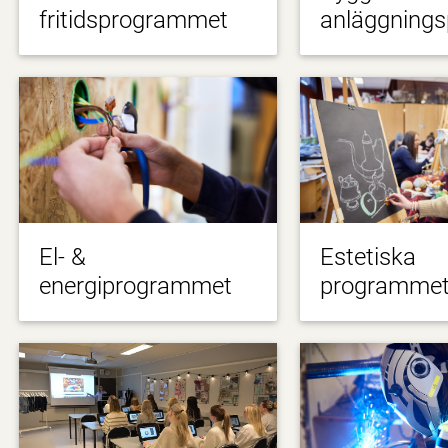
fritidsprogrammet
anläggning
El- &
Estetiska
energiprogrammet
programme