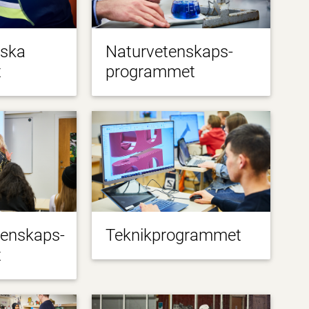
iska
Naturvetenskaps-
t
programmet
tenskaps-
Teknikprogrammet
t