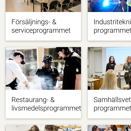
Försäljnings- &
Industritekn
serviceprogrammet
programme
Restaurang- &
Samhällsve
livsmedelsprogrammet
programme