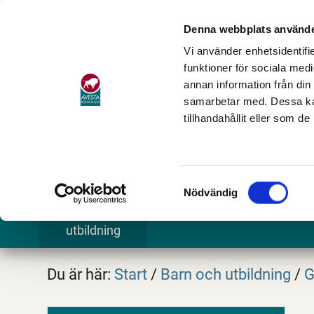
Denna webbplats använde
Vi använder enhetsidentifie
funktioner för sociala medi
annan information från din
samarbetar med. Dessa kan
tillhandahållit eller som d
Samtyckesval
Nödvändig
Barn och
Stöd och omsorg
Göra och
utbildning
Du är här:
Start
/
Barn och utbildning
/
G