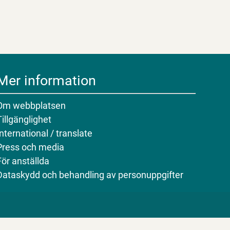
Mer information
Om webbplatsen
Tillgänglighet
International / translate
Press och media
För anställda
Dataskydd och behandling av personuppgifter