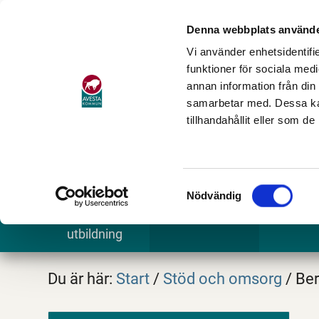
Denna webbplats använde
Vi använder enhetsidentifie
funktioner för sociala medi
annan information från din
samarbetar med. Dessa kan
tillhandahållit eller som d
Samtyckesval
Nödvändig
Barn och
Stöd och omsorg
Göra och
utbildning
Du är här:
Start
/
Stöd och omsorg
/
Ber