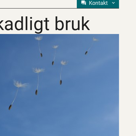
Kontakt
adligt bruk
adligt bruk