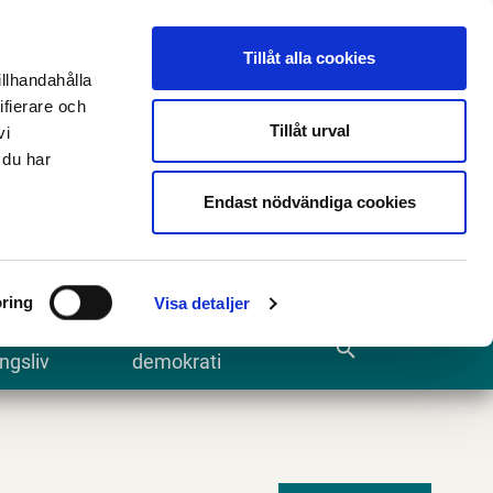
n
E-tjänster och blanketter
Translate
Tillåt alla cookies
illhandahålla
ifierare och
Tillåt urval
vi
 du har
Sök
Endast nödvändiga cookies
ring
Visa detaljer
te och
Kommun och
search
ngsliv
demokrati