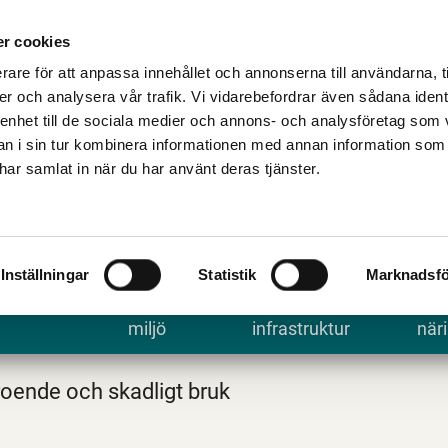
Talande Webb
Kontakta kommune
r cookies
rare för att anpassa innehållet och annonserna till användarna, t
er och analysera vår trafik. Vi vidarebefordrar även sådana ident
 enhet till de sociala medier och annons- och analysföretag som 
 i sin tur kombinera informationen med annan information som
e har samlat in när du har använt deras tjänster.
Inställningar
Statistik
Marknadsfö
 uppleva
Bygga, bo och
Trafik och
Arbe
miljö
infrastruktur
näri
oende och skadligt bruk