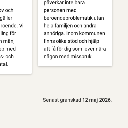
påverkar inte bara
ov och
personen med
gäller
beroendeproblematik utan
roende. Vi
hela familjen och andra
ing för
anhöriga. Inom kommunen
h män,
finns olika stöd och hjälp
upp med
att få för dig som lever nära
s- och
någon med missbruk.
tal.
Senast granskad
12 maj 2026
.