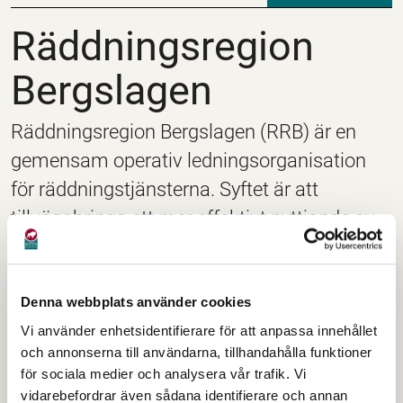
Räddningsregion Ber
Räddningsregion
Bergslagen
Räddningsregion Bergslagen (RRB) är en
gemensam operativ ledningsorganisation
för räddningstjänsterna. Syftet är att
tillvägabringa ett mer effektivt nyttjande av
resurser, med större förmåga och uthållighet
att genomföra räddningsinsatser som följd.
Denna webbplats använder cookies
Län som ingår i organisationen är Värmland, Örebro,
Vi använder enhetsidentifierare för att anpassa innehållet
delar av Dalarna, Västra Götaland och Västmanland.
och annonserna till användarna, tillhandahålla funktioner
för sociala medier och analysera vår trafik. Vi
Ledning på skadeplats och i räddningsregionen som
vidarebefordrar även sådana identifierare och annan