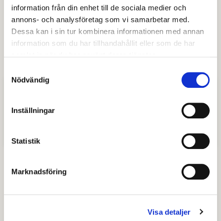
helhet, bedrivs från en gemensam ledningscentral.
information från din enhet till de sociala medier och
Den finns på brandstationen i Örebro och är
annons- och analysföretag som vi samarbetar med.
samlokaliserad med SOS Alarm. Från och med
Dessa kan i sin tur kombinera informationen med annan
information som du har tillhandahållit eller som de har
starten av RRB leds således alla räddningsinsatser,
samlat in när du har använt deras tjänster.
oavsett omfattning, ifrån samma central.
Samtyckesval
Nödvändig
Mer information
Inställningar
Läs mer om RRB hos Södra Dalarnas
Räddningstjänstförbund
Statistik
Marknadsföring
Senast granskad
18 mars 2024
.
Visa detaljer