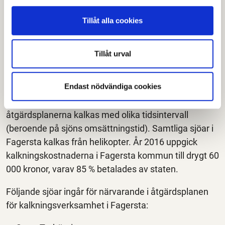
Toftsjön
Tillåt alla cookies
Fagersta
Tillåt urval
Sjöarna inom Fagersta kommun är, liksom i Norberg,
relativt försurningskänsliga. De är ofta näringsfattiga
Endast nödvändiga cookies
och belägna på moränmarker med ett obetydligt
inslag av buffrande mineraler. Sjöarna som ingår i
åtgärdsplanerna kalkas med olika tidsintervall
(beroende på sjöns omsättningstid). Samtliga sjöar i
Fagersta kalkas från helikopter. År 2016 uppgick
kalkningskostnaderna i Fagersta kommun till drygt 60
000 kronor, varav 85 % betalades av staten.
Följande sjöar ingår för närvarande i åtgärdsplanen
för kalkningsverksamhet i Fagersta: