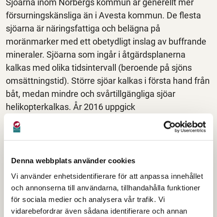
Sjöarna inom Norbergs kommun är generellt mer
försurningskänsliga än i Avesta kommun. De flesta
sjöarna är näringsfattiga och belägna på
moränmarker med ett obetydligt inslag av buffrande
mineraler. Sjöarna som ingår i åtgärdsplanerna
kalkas med olika tidsintervall (beroende på sjöns
omsättningstid). Större sjöar kalkas i första hand från
båt, medan mindre och svårtillgängliga sjöar
helikopterkalkas. År 2016 uppgick
kalkningkostnaderna i Norbergs kommun till cirka
230 000 kronor, varav 85 % betalades av staten.
Följande sjöar ingår för närvarande i åtgärdsplanen
Denna webbplats använder cookies
för kalkningsverksamhet i Norberg:
Vi använder enhetsidentifierare för att anpassa innehållet
och annonserna till användarna, tillhandahålla funktioner
Böloxen
för sociala medier och analysera vår trafik. Vi
Lilla Fjällingstjärnen
vidarebefordrar även sådana identifierare och annan
Stora Fjällingstjärnen