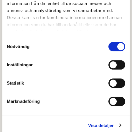
information från din enhet till de sociala medier och
Storsjön (Ingolsbenning)
annons- och analysföretag som vi samarbetar med.
Lilla Mörtaren
Dessa kan i sin tur kombinera informationen med annan
Stora Gåslungen
information som du har tillhandahållit eller som de har
Stora Mörtaren
samlat in när du har använt deras tjänster.
Stora Myggharstjärnen
Samtyckesval
Dammsjön (Gäsjö)
Nödvändig
Stora Dyllingen
Stensjön
Inställningar
Gladtjärnen
Orgen
Statistik
Spjuten
Stora Alten
Marknadsföring
Stora Ristjärnen
Ungen
Hyttjärnen
Visa detaljer
Ösjön