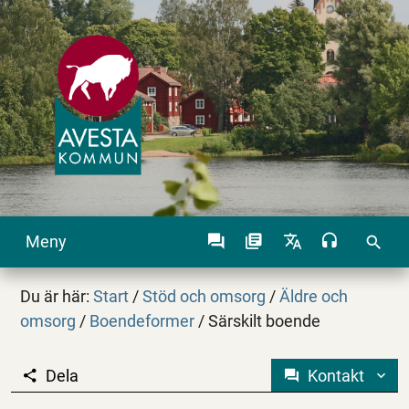
Meny
search
Du är här:
Start
/
Stöd och omsorg
/
Äldre och
omsorg
/
Boendeformer
/
Särskilt boende
Dela
Kontakt
Särskilt boende