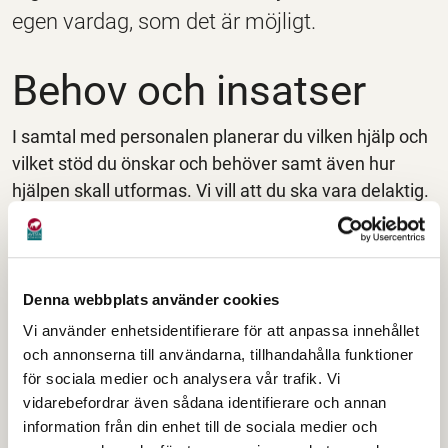
egen vardag, som det är möjligt.
Behov och insatser
I samtal med personalen planerar du vilken hjälp och
vilket stöd du önskar och behöver samt även hur
hjälpen skall utformas. Vi vill att du ska vara delaktig.
Om du önskar så kan din anhörig vara delaktig i
planeringen.
Klicka här för att läsa mer om hur du ansöker.
Denna webbplats använder cookies
Vårdbehov
Vi använder enhetsidentifierare för att anpassa innehållet
och annonserna till användarna, tillhandahålla funktioner
Läkare, sjuksköterska, arbetsterapeut och
för sociala medier och analysera vår trafik. Vi
sjukgymnast/fysioterapeut finns för ditt hälso- och
vidarebefordrar även sådana identifierare och annan
information från din enhet till de sociala medier och
sjukvårdsbehov.