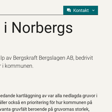
Kontakt
r i Norbergs ko
 i Norbergs
p av Bergskraft Bergslagen AB, bedrivit
vor i kommunen.
edande kartläggning av var alla nedlagda gruvor i
ler också en prioritering för hur kommunen på
vanta gruvfält beroende på gruvornas storlek,