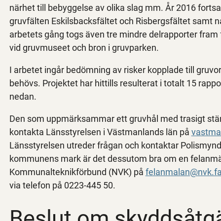
närhet till bebyggelse av olika slag mm. År 2016 fortsa
gruvfälten Eskilsbacksfältet och Risbergsfältet samt n
arbetets gång togs även tre mindre delrapporter fram 
vid gruvmuseet och bron i gruvparken.
I arbetet ingår bedömning av risker kopplade till gruvo
behövs. Projektet har hittills resulterat i totalt 15 rapp
nedan.
Den som uppmärksammar ett gruvhål med trasigt stängs
kontakta Länsstyrelsen i Västmanlands län på
vastma
Länsstyrelsen utreder frågan och kontaktar Polismyndi
kommunens mark är det dessutom bra om en felanmäla
Kommunalteknikförbund (NVK) på
felanmalan@nvk.fa
via telefon på 0223-445 50.
Beslut om skyddsåtg