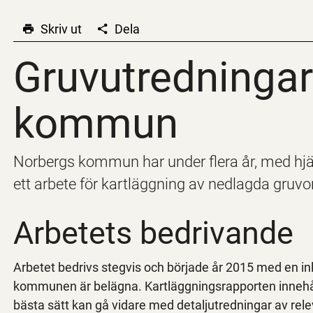
Skriv ut
Dela
Gruvutredninga
Gruvutredningar
kommun
Norbergs kommun har under flera år, med hjäl
ett arbete för kartläggning av nedlagda gru
Arbetets bedrivande
Arbetet bedrivs stegvis och började år 2015 med en inl
kommunen är belägna. Kartläggningsrapporten innehål
bästa sätt kan gå vidare med detaljutredningar av rele