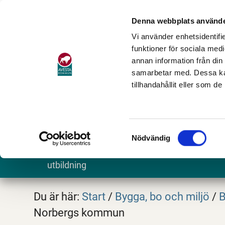
Denna webbplats använde
Vi använder enhetsidentifie
funktioner för sociala medi
annan information från din
samarbetar med. Dessa kan
tillhandahållit eller som d
Samtyckesval
Nödvändig
Barn och
Stöd och omsorg
Göra och
utbildning
Du är här:
Start
/
Bygga, bo och miljö
/
B
Norbergs kommun