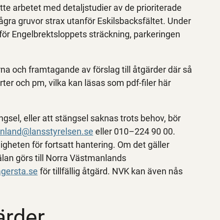
tte arbetet med detaljstudier av de prioriterade
ågra gruvor strax utanför Eskilsbacksfältet. Under
för Engelbrektsloppets sträckning, parkeringen
rna och framtagande av förslag till åtgärder där så
orter och pm, vilka kan läsas som pdf-filer här
el, eller att stängsel saknas trots behov, bör
nland@lansstyrelsen.se
eller 010–224 90 00.
gheten för fortsatt hantering. Om det gäller
n görs till Norra Västmanlands
gersta.se
för tillfällig åtgärd. NVK kan även nås
ärder