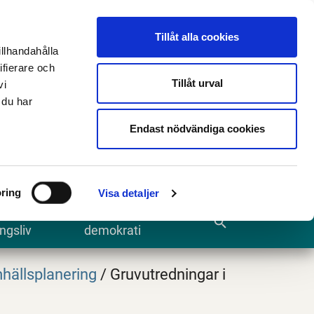
n
E-tjänster och blanketter
Translate
Tillåt alla cookies
illhandahålla
ifierare och
Tillåt urval
vi
 du har
Sök
Endast nödvändiga cookies
ring
Visa detaljer
te och
Kommun och
search
ngsliv
demokrati
hällsplanering
/
Gruvutredningar i