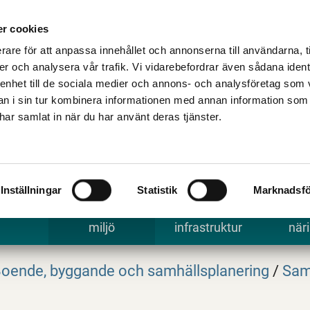
Talande Webb
Kontakta kommune
r cookies
rare för att anpassa innehållet och annonserna till användarna, t
er och analysera vår trafik. Vi vidarebefordrar även sådana ident
 enhet till de sociala medier och annons- och analysföretag som 
 i sin tur kombinera informationen med annan information som
e har samlat in när du har använt deras tjänster.
Inställningar
Statistik
Marknadsfö
 uppleva
Bygga, bo och
Trafik och
Arbe
miljö
infrastruktur
näri
oende, byggande och samhällsplanering
/
Sam