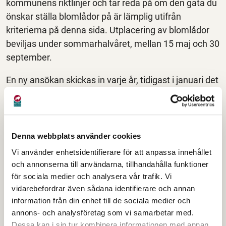
kommunens riktlinjer och tar reda på om den gata du
önskar ställa blomlådor på är lämplig utifrån
kriterierna på denna sida. Utplacering av blomlådor
beviljas under sommarhalvåret, mellan 15 maj och 30
september.
En ny ansökan skickas in varje år, tidigast i januari det
år ansökan gäller. Du som ansöker om blomlådor
måste bo på den gata där de ska placeras. Två
kontaktpersoner som ansvarar för blomlådorna
måste anges i ansökan, som kommunen kan
Denna webbplats använder cookies
kontakta om det skulle uppstå något problem eller
Vi använder enhetsidentifierare för att anpassa innehållet
klagomål.
och annonserna till användarna, tillhandahålla funktioner
för sociala medier och analysera vår trafik. Vi
Medgivande från
vidarebefordrar även sådana identifierare och annan
information från din enhet till de sociala medier och
grannar
annons- och analysföretag som vi samarbetar med.
Dessa kan i sin tur kombinera informationen med annan