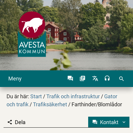
Meny
search
Du är här:
Start
/
Trafik och infrastruktur
/
Gator
och trafik
/
Trafiksäkerhet
/
Farthinder/Blomlådor
Dela
Kontakt
Farthinder/Blomlådor