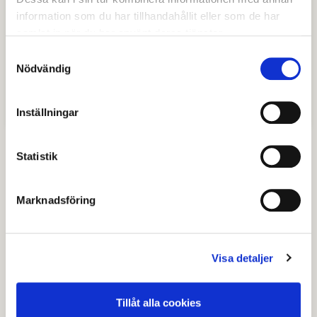
information som du har tillhandahållit eller som de har
samlat in när du har använt deras tjänster.
Samtyckesval
Nödvändig
Inriktning Vård och Omsorg
Inställningar
Statistik
Senast granskad
15 april 2026
.
Marknadsföring
Hjälpte den här informationen dig?
Visa detaljer
Nej
Tillåt alla cookies