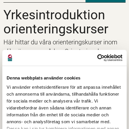
Yrkesintroduktion ori
Yrkesintroduktion
orienteringskurser
Här hittar du våra orienteringskurser inom
olika ämnesområden. Orienteringskurser ger
en bra grund, förbättrar språket och är en bra
förberedelse för yrkesutbildningar, fortsatta
studier eller för sitt eget vardagsliv.
Denna webbplats använder cookies
Vi använder enhetsidentifierare för att anpassa innehållet
och annonserna till användarna, tillhandahålla funktioner
för sociala medier och analysera vår trafik. Vi
vidarebefordrar även sådana identifierare och annan
information från din enhet till de sociala medier och
annons- och analysföretag som vi samarbetar med.
Dessa kan i sin tur kombinera informationen med annan