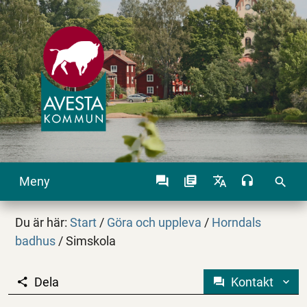
Meny
search
Du är här:
Start
/
Göra och uppleva
/
Horndals
badhus
/
Simskola
Dela
Kontakt
Simskola