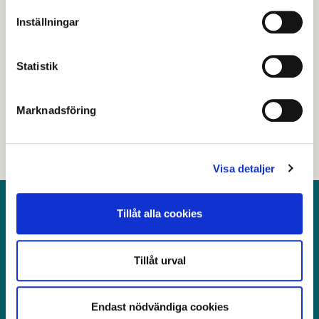
Senast granskad
03 augusti 2026
.
Inställningar
Hjälpte den här informationen dig?
Statistik
Nej
Marknadsföring
Visa detaljer
Kontakt
Tillåt alla cookies
Postadress: Avesta kommun, 774 81 Avesta
Tillåt urval
Besöksadress: Kungsgatan 18, Avesta
Telefon: 0226-64 50 00
E-post: servicecenter@avesta.se
Endast nödvändiga cookies