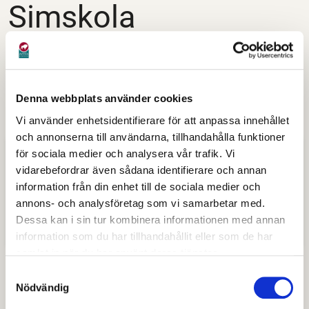
Simskola
För tillfället tar vi inte emot anmälan till höstens
simskola, då reparationer i simhallen pågår. Så fort vi
vet när det är klart, så kommer ny information ut
Denna webbplats använder cookies
angående anmälan.
Vi använder enhetsidentifierare för att anpassa innehållet
och annonserna till användarna, tillhandahålla funktioner
Simskola
för sociala medier och analysera vår trafik. Vi
vidarebefordrar även sådana identifierare och annan
information från din enhet till de sociala medier och
Nybörjarsimskola
annons- och analysföretag som vi samarbetar med.
Dessa kan i sin tur kombinera informationen med annan
Simskola fortsättning
information som du har tillhandahållit eller som de har
samlat in när du har använt deras tjänster.
Samtyckesval
Nödvändig