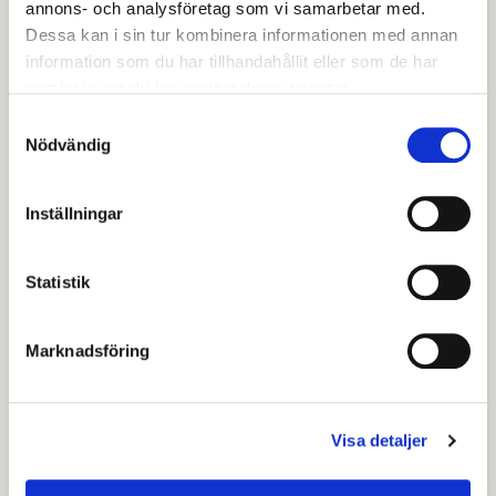
annons- och analysföretag som vi samarbetar med.
Dessa kan i sin tur kombinera informationen med annan
offentlighetsprincipen
information som du har tillhandahållit eller som de har
samlat in när du har använt deras tjänster.
Känsliga och extra skyddsvärda
Samtyckesval
personuppgifter
Nödvändig
Register över personuppgiftsbehandlingar
Inställningar
Säkerhetsåtgärder
Statistik
Information och kommunikation
Marknadsföring
Den registrerades rättigheter
Avesta kommun ska vi visa att vi gör rätt -
Visa detaljer
Ansvarsskyldighet