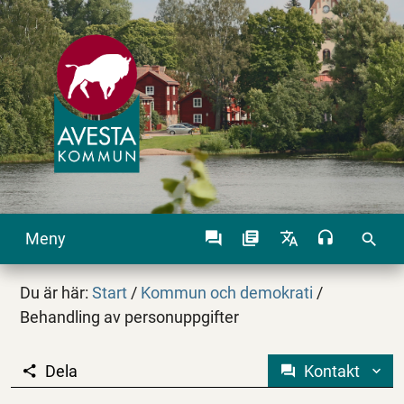
Meny
search
Du är här:
Start
/
Kommun och demokrati
/
Behandling av personuppgifter
Dela
Kontakt
Behandling av person