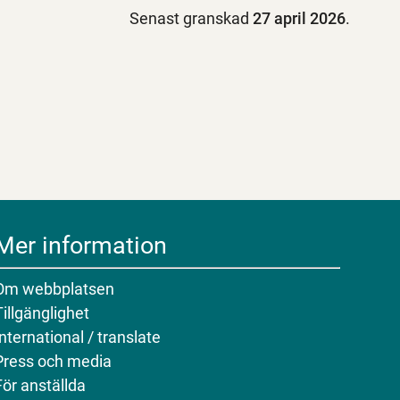
Senast granskad
27 april 2026
.
Mer information
Om webbplatsen
Tillgänglighet
International / translate
Press och media
För anställda