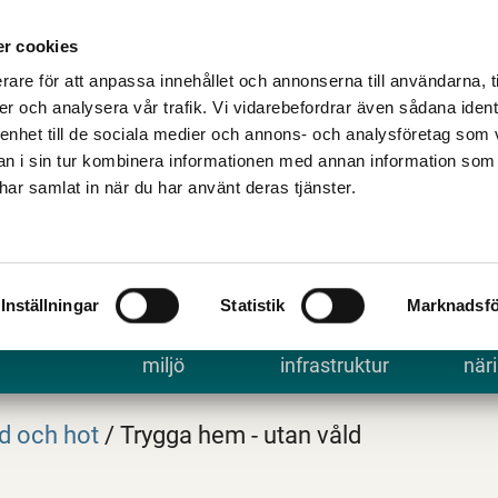
Talande Webb
Kontakta kommune
r cookies
rare för att anpassa innehållet och annonserna till användarna, t
er och analysera vår trafik. Vi vidarebefordrar även sådana ident
 enhet till de sociala medier och annons- och analysföretag som 
 i sin tur kombinera informationen med annan information som
e har samlat in när du har använt deras tjänster.
Inställningar
Statistik
Marknadsfö
 uppleva
Bygga, bo och
Trafik och
Arbe
miljö
infrastruktur
näri
d och hot
/
Trygga hem - utan våld