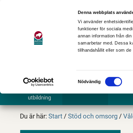
Denna webbplats använde
Vi använder enhetsidentifie
funktioner för sociala medi
annan information från din
samarbetar med. Dessa kan
tillhandahållit eller som d
Samtyckesval
Nödvändig
Barn och
Stöd och omsorg
Göra och
utbildning
Du är här:
Start
/
Stöd och omsorg
/
Vål