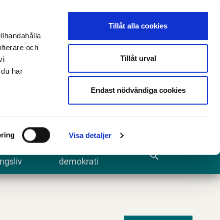
n
E-tjänster och blanketter
Translate
Tillåt alla cookies
illhandahålla
ifierare och
Tillåt urval
vi
 du har
Sök
Endast nödvändiga cookies
ring
Visa detaljer
te och
Kommun och
search
ngsliv
demokrati