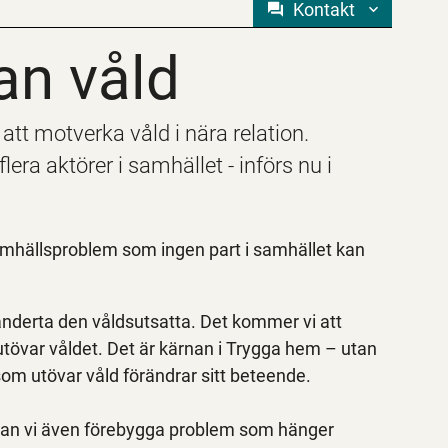
Kontakt
an våld
an våld
att motverka våld i nära relation.
a aktörer i samhället - införs nu i
samhällsproblem som ingen part i samhället kan
händerta den våldsutsatta. Det kommer vi att
 utövar våldet. Det är kärnan i Trygga hem – utan
 som utövar våld förändrar sitt beteende.
an vi även förebygga problem som hänger