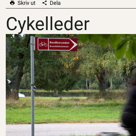
Skriv ut
Dela
Cykelleder
Cykelleder