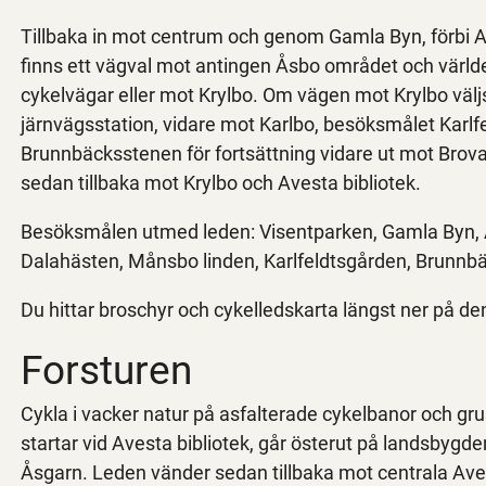
Tillbaka in mot centrum och genom Gamla Byn, förbi Av
finns ett vägval mot antingen Åsbo området och värld
cykelvägar eller mot Krylbo. Om vägen mot Krylbo väljs
järnvägsstation, vidare mot Karlbo, besöksmålet Karlfe
Brunnbäcksstenen för fortsättning vidare ut mot Brov
sedan tillbaka mot Krylbo och Avesta bibliotek.
Besöksmålen utmed leden: Visentparken, Gamla Byn, A
Dalahästen, Månsbo linden, Karlfeldtsgården, Brunnb
Du hittar broschyr och cykelledskarta längst ner på de
Forsturen
Cykla i vacker natur på asfalterade cykelbanor och gr
startar vid Avesta bibliotek, går österut på landsbygd
Åsgarn. Leden vänder sedan tillbaka mot centrala Avest