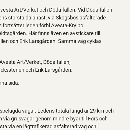
esta Art/Verket och Döda fallen. Vid Döda fallen
ens största dalahäst, via Skogsbos asfalterade
 fortsätter leden förbi Avesta-Krylbo
ldtsgården. Här finns även en avstickare till
allen och Erik Larsgården. Samma väg cyklas
vesta Art/Verket, Döda fallen,
äcksstenen och Erik Larsgården.
nna sida.
usbelagda vägar. Ledens totala längd är 29 km och
en via grusvägar genom mindre byar till Fors och
a via en lågtrafikerad asfalterad väg och i