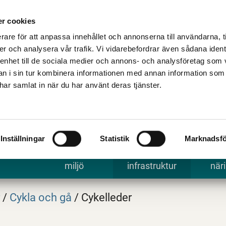
Talande Webb
Kontakta kommune
r cookies
rare för att anpassa innehållet och annonserna till användarna, t
er och analysera vår trafik. Vi vidarebefordrar även sådana ident
 enhet till de sociala medier och annons- och analysföretag som 
 i sin tur kombinera informationen med annan information som
e har samlat in när du har använt deras tjänster.
Inställningar
Statistik
Marknadsfö
 uppleva
Bygga, bo och
Trafik och
Arbe
miljö
infrastruktur
näri
r
/
Cykla och gå
/
Cykelleder