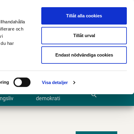
n
E-tjänster och blanketter
Translate
Tillåt alla cookies
illhandahålla
ifierare och
Tillåt urval
vi
 du har
Sök
Endast nödvändiga cookies
ring
Visa detaljer
te och
Kommun och
search
ngsliv
demokrati