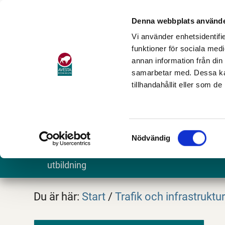
Denna webbplats använde
Vi använder enhetsidentifie
funktioner för sociala medi
annan information från din
samarbetar med. Dessa kan
tillhandahållit eller som d
Samtyckesval
Nödvändig
Barn och
Stöd och omsorg
Göra och
utbildning
Du är här:
Start
/
Trafik och infrastruktu