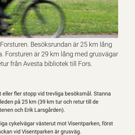
 Forsturen. Besöksrundan är 25 km lång
ta. Forsturen är 29 km lång med grusvägar
ur från Avesta bibliotek till Fors.
ller fler stopp vid trevliga besöksmål. Stanna
leden på 25 km (39 km tur och retur till de
enen och Erik Larsgården).
tliga cykelvägar västerut mot Visentparken, först
räckan vid Visentparken är grusväg.