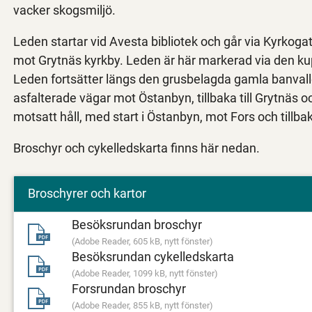
vacker skogsmiljö.
Leden startar vid Avesta bibliotek och går via Kyrkog
mot Grytnäs kyrkby. Leden är här markerad via den k
Leden fortsätter längs den grusbelagda gamla banvallen
asfalterade vägar mot Östanbyn, tillbaka till Grytnäs 
motsatt håll, med start i Östanbyn, mot Fors och tillbak
Broschyr och cykelledskarta finns här nedan.
Broschyrer och kartor
Besöksrundan broschyr
(Adobe Reader, 605 kB, nytt fönster)
Besöksrundan cykelledskarta
(Adobe Reader, 1099 kB, nytt fönster)
Forsrundan broschyr
(Adobe Reader, 855 kB, nytt fönster)