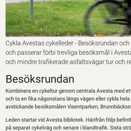
Cykla Avestas cykelleder - Besöksrundan och
och passerar förbi trevliga besöksmål i Aves
och mindre trafikerade asfaltsvägar tur och ret
Besöksrundan
Kombinera en cykeltur genom centrala Avesta med ett e
och ta en fika någonstans längs vägen eller cykla hela 
avstickande besöksmålen Visentparken, Brunnbäcksst
Leden startar vid Avesta bibliotek. Härifrån följs befin
på separat cykelväg och senare i blandtrafik. Sista st