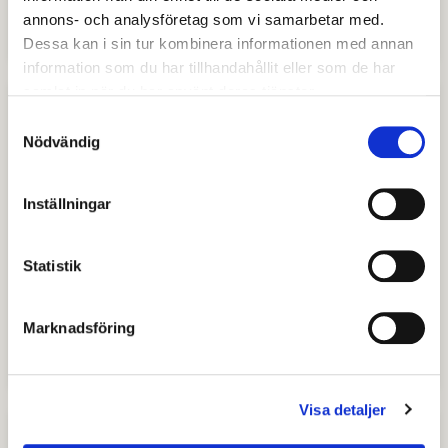
annons- och analysföretag som vi samarbetar med.
Pensionärsrådet
Dessa kan i sin tur kombinera informationen med annan
information som du har tillhandahållit eller som de har
samlat in när du har använt deras tjänster.
Samtyckesval
Nödvändig
Inställningar
Statistik
Marknadsföring
Lokala brottsförebyggande rådet
Visa detaljer