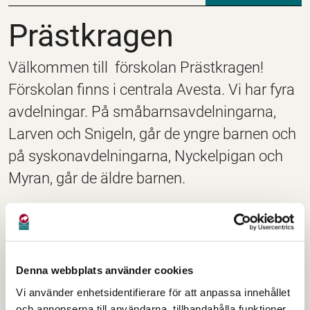
Prästkragen
Prästkragen
Välkommen till förskolan Prästkragen!
Förskolan finns i centrala Avesta. Vi har fyra
avdelningar. På småbarnsavdelningarna,
Larven och Snigeln, går de yngre barnen och
på syskonavdelningarna, Nyckelpigan och
Myran, går de äldre barnen.
Besöksadress:
Eriksgatan 23
774 31 Avesta
Denna webbplats använder cookies
E-post:
Vi använder enhetsidentifierare för att anpassa innehållet
forskola@avesta.se
och annonserna till användarna, tillhandahålla funktioner