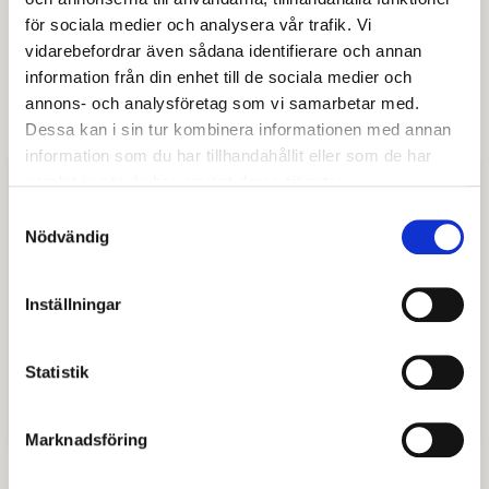
för sociala medier och analysera vår trafik. Vi
Rektor:
vidarebefordrar även sådana identifierare och annan
Titti Juhlin
information från din enhet till de sociala medier och
annons- och analysföretag som vi samarbetar med.
Klicka här för att hitta länk till E-tjänsten IST Förskola
Dessa kan i sin tur kombinera informationen med annan
information som du har tillhandahållit eller som de har
Kontaktuppgifter
samlat in när du har använt deras tjänster.
Samtyckesval
Nödvändig
Larven
Myran
Inställningar
Nyckelpigan
Statistik
Snigeln
Marknadsföring