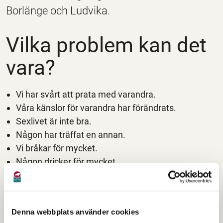
Borlänge och Ludvika.
Vilka problem kan det
vara?
Vi har svårt att prata med varandra.
Våra känslor för varandra har förändrats.
Sexlivet är inte bra.
Någon har träffat en annan.
Vi bråkar för mycket.
Någon dricker för mycket.
Det är svårt att vara förälder eller bonusförälder i
en familj.
En eller båda vill separera.
Denna webbplats använder cookies
Vi vill ha hjälp med föräldrasamarbetet efter en