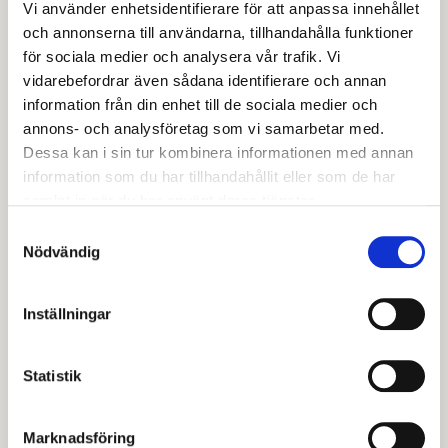
Vi använder enhetsidentifierare för att anpassa innehållet
separation.
och annonserna till användarna, tillhandahålla funktioner
Ni kan med förtroende vända
för sociala medier och analysera vår trafik. Vi
vidarebefordrar även sådana identifierare och annan
er till familjerådgivningen
information från din enhet till de sociala medier och
annons- och analysföretag som vi samarbetar med.
Följande gäller för familjerådgivningens mottagning
Dessa kan i sin tur kombinera informationen med annan
och de som arbetar där:
information som du har tillhandahållit eller som de har
samlat in när du har använt deras tjänster.
Förstärkt tystnadsplikt.
Ingen journalföring.
Samtyckesval
Nödvändig
Ingen registrering.
150 kronor per samtal/besök.
Betala via Swish.
Inställningar
Möjlighet att vara anonyma.
Statistik
Mer information om sekretess, tidsbokning,
rådgivning och kontaktuppgifter hittar du under fliken
"Information från familjerådgivningen" nedan.
Marknadsföring