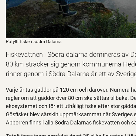
Rofyllt fiske i södra Dalarna
Fiskevattnen i Södra dalarna domineras av 
80 km sträcker sig genom kommunerna Hedem
rinner genom i Södra Dalarna är ett av Sveri
Varje år tas gäddor på 120 cm och däröver. Numera ha
regler om att gäddor över 80 cm ska sättas tillbaka. Det
ekosystemet och för ett uthålligt fiske efter stor gäd
Gösfisket blev särskilt uppmärksammat när Sveriges st
Abborren finns i alla Södra Dalarnas fiskevatten och sär