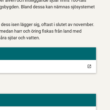
er älven och intilliggande sjöar finns 100-tals
skogsbygden. Bland dessa kan nämnas sjösystemet
 dess isen lägger sig, oftast i slutet av november.
 medan harr och öring fiskas från land med
våra sjöar och vatten.