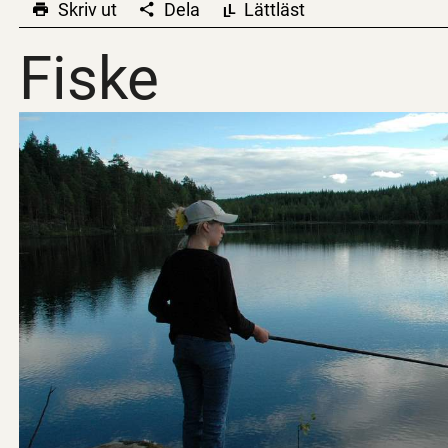
Skriv ut
Dela
Lättläst
L
L
Fiske
Fiske