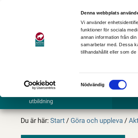
Denna webbplats använde
Vi använder enhetsidentifie
funktioner för sociala medi
annan information från din
samarbetar med. Dessa kan
tillhandahållit eller som d
Samtyckesval
Nödvändig
Barn och
Stöd och omsorg
Göra och
utbildning
Du är här:
Start
/
Göra och uppleva
/
Akt