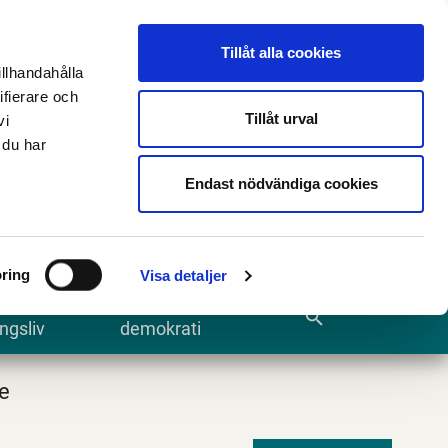
n
E-tjänster och blanketter
Translate
Tillåt alla cookies
illhandahålla
ifierare och
Tillåt urval
vi
 du har
Sök
Endast nödvändiga cookies
ring
Visa detaljer
te och
Kommun och
search
ngsliv
demokrati
e