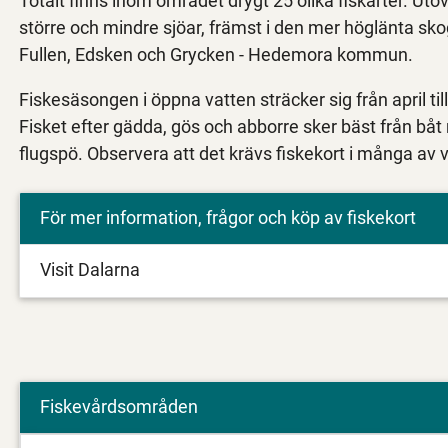
Totalt finns inom området drygt 25 olika fiskarter. Utöv
större och mindre sjöar, främst i den mer höglänta 
Fullen, Edsken och Grycken - Hedemora kommun.
Fiskesäsongen i öppna vatten sträcker sig från april till
Fisket efter gädda, gös och abborre sker bäst från båt
flugspö. Observera att det krävs fiskekort i många av 
För mer information, frågor och köp av fiskekort
Visit Dalarna
Fiskevårdsområden