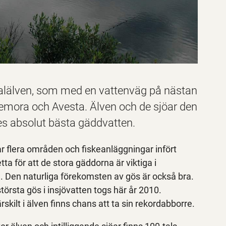
Dalälven, som med en vattenväg på nästan
ora och Avesta. Älven och de sjöar den
ges absolut bästa gäddvatten.
r flera områden och fiskeanläggningar infört
ta för att de stora gäddorna är viktiga i
da. Den naturliga förekomsten av gös är också bra.
örsta gös i insjövatten togs här år 2010.
skilt i älven finns chans att ta sin rekordabborre.