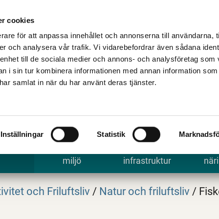
Talande Webb
Kontakta kommune
r cookies
rare för att anpassa innehållet och annonserna till användarna, t
er och analysera vår trafik. Vi vidarebefordrar även sådana ident
 enhet till de sociala medier och annons- och analysföretag som 
 i sin tur kombinera informationen med annan information som
e har samlat in när du har använt deras tjänster.
Inställningar
Statistik
Marknadsfö
 uppleva
Bygga, bo och
Trafik och
Arbe
miljö
infrastruktur
näri
ivitet och Friluftsliv
/
Natur och friluftsliv
/
Fisk