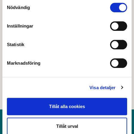
Samtyckesval
Nödvändig
Åsgatan 8
Inställningar
Senast granskad
22 juli 2025
.
Statistik
Hjälpte den här informationen dig?
Marknadsföring
Nej
Visa detaljer
Tillåt alla cookies
Kontakt
Tillåt urval