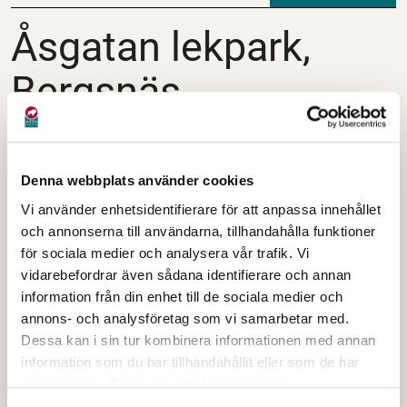
Åsgatan lekpark, Ber
Åsgatan lekpark,
Bergsnäs
Denna webbplats använder cookies
Vi använder enhetsidentifierare för att anpassa innehållet
och annonserna till användarna, tillhandahålla funktioner
för sociala medier och analysera vår trafik. Vi
vidarebefordrar även sådana identifierare och annan
information från din enhet till de sociala medier och
annons- och analysföretag som vi samarbetar med.
Lekpark Åsgatan
Dessa kan i sin tur kombinera informationen med annan
information som du har tillhandahållit eller som de har
Adress:
samlat in när du har använt deras tjänster.