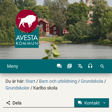
Meny
search
Du är här:
Start
/
Barn och utbildning
/
Grundskola
/
Grundskolor
/
Karlbo skola
Dela
Kontakt
Karlbo skola