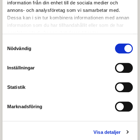
information från din enhet till de sociala medier och
Besöksadress:
annons- och analysföretag som vi samarbetar med.
Folkaregatan 55
Dessa kan i sin tur kombinera informationen med annan
775 50 Krylbo
information som du har tillhandahållit eller som de har
samlat in när du har använt deras tjänster.
Expedition telefon:
Samtyckesval
0226-64 55 27
Nödvändig
E-post:
Inställningar
karlboskola@avesta.se
Rektor:
Statistik
Ylva Åkerberg
Marknadsföring
Senast granskad
15 juni 2026
.
Visa detaljer
Hjälpte den här informationen dig?