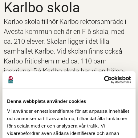
Karlbo skola
Karlbo skola tillhör Karlbo rektorsområde i
Avesta kommun och är en F-6 skola, med
ca. 210 elever. Skolan ligger i det lilla
samhället Karlbo. Vid skolan finns också
Karlbo fritidshem med ca. 110 barn
inskrivna. På Karlbo skola har vi en hälso-
och rörelseprofil där vi tillsammans arbetar
för att eleverna ska förstå vikten av att leva
ett aktivt och hälsosamt liv där daglig rörelse
Denna webbplats använder cookies
är ett givet inslag.
Vi använder enhetsidentifierare för att anpassa innehållet
och annonserna till användarna, tillhandahålla funktioner
för sociala medier och analysera vår trafik. Vi
Kontaktuppgifter
vidarebefordrar även sådana identifierare och annan