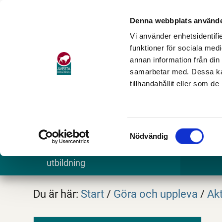
Denna webbplats använde
Vi använder enhetsidentifie
funktioner för sociala medi
annan information från din
samarbetar med. Dessa kan
tillhandahållit eller som d
Samtyckesval
Nödvändig
Barn och
Stöd och omsorg
Göra och
utbildning
Du är här:
Start
/
Göra och uppleva
/
Akt