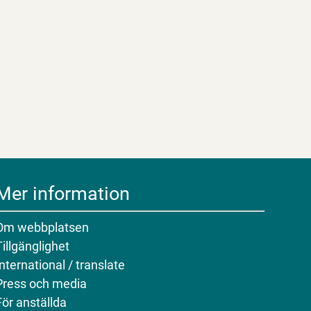
Mer information
Om webbplatsen
Tillgänglighet
International / translate
Press och media
För anställda