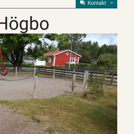
Kontakt
 Högbo
 Högbo