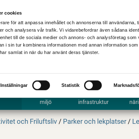
Talande Webb
Kontakta kommune
r cookies
rare för att anpassa innehållet och annonserna till användarna, t
er och analysera vår trafik. Vi vidarebefordrar även sådana ident
 enhet till de sociala medier och annons- och analysföretag som 
 i sin tur kombinera informationen med annan information som
e har samlat in när du har använt deras tjänster.
Inställningar
Statistik
Marknadsfö
 uppleva
Bygga, bo och
Trafik och
Arbe
miljö
infrastruktur
näri
ivitet och Friluftsliv
/
Parker och lekplatser
/
Le