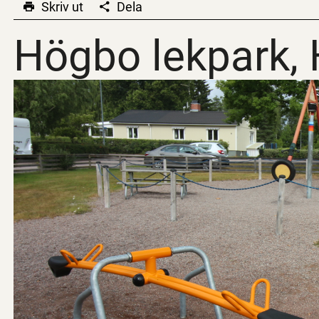
Skriv ut
Dela
Högbo lekpark,
Högbo lekpark,