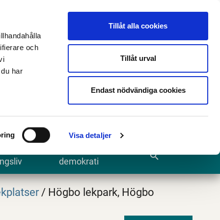
n
E-tjänster och blanketter
Translate
Tillåt alla cookies
illhandahålla
ifierare och
Tillåt urval
vi
 du har
Sök
Endast nödvändiga cookies
ring
Visa detaljer
te och
Kommun och
search
ngsliv
demokrati
kplatser
/
Högbo lekpark, Högbo