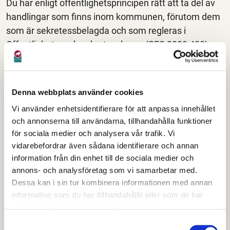
Du har enligt offentlighetsprincipen rätt att ta del av
handlingar som finns inom kommunen, förutom dem
som är sekretessbelagda och som regleras i
Offentlighets- och sekretesslagen (SFS 2009:400)
eller innehåller personuppgifter som enligt
personuppgiftslagen inte kan visas.
Denna webbplats använder cookies
Det här gör diariet
Vi använder enhetsidentifierare för att anpassa innehållet
I den registraturen sorteras inkommande post. Den
och annonserna till användarna, tillhandahålla funktioner
registrator som ansvarar för respektive styrelse/
för sociala medier och analysera vår trafik. Vi
förvaltning svarar för att posten öppnas, bedöms och
vidarebefordrar även sådana identifierare och annan
ankomststämplas. Registratorerna kan registrera och
information från din enhet till de sociala medier och
annons- och analysföretag som vi samarbetar med.
svara på frågor som rör den egna
Dessa kan i sin tur kombinera informationen med annan
styrelsen/förvaltningen.
information som du har tillhandahållit eller som de har
samlat in när du har använt deras tjänster.
Post som kommit in till fel förvaltning skickas vidare
efter ankomststämpling till respektive
Samtyckesval