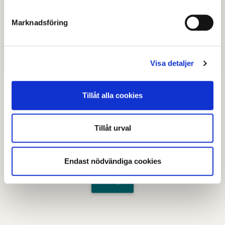
Blanketter
Marknadsföring
Lotteritillstånd enligt paragraf 17.pdf
(Adobe Reader, 13 kB, nytt fönster)
Redovisningsblankett
(Adobe Reader, 45 kB, nytt fönster)
Visa detaljer
Tillåt alla cookies
Senast granskad
09 mars 2026
.
Tillåt urval
Hjälpte den här informationen dig?
Endast nödvändiga cookies
Nej