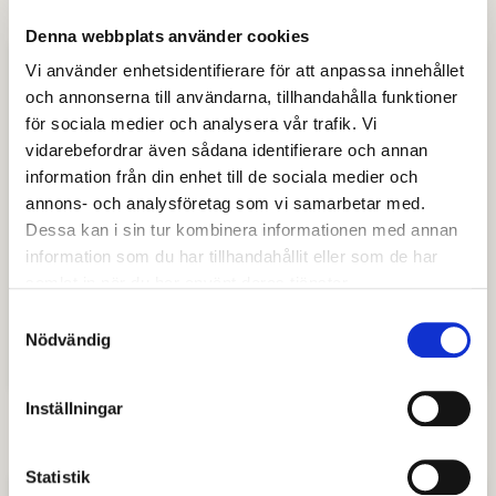
Denna webbplats använder cookies
Lotteritillstånd
Vi använder enhetsidentifierare för att anpassa innehållet
och annonserna till användarna, tillhandahålla funktioner
för sociala medier och analysera vår trafik. Vi
Vem kan få tillstånd och när krävs tillstånd?
vidarebefordrar även sådana identifierare och annan
information från din enhet till de sociala medier och
Ansöka om lotteritillstånd
annons- och analysföretag som vi samarbetar med.
Dessa kan i sin tur kombinera informationen med annan
Lotterikontrollant
information som du har tillhandahållit eller som de har
samlat in när du har använt deras tjänster.
Redovisning under tillståndsperioden
Samtyckesval
Nödvändig
Lotteri utan registrering
Inställningar
Statistik