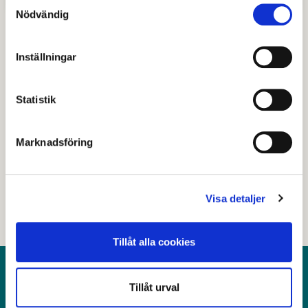
Samtyckesval
Nödvändig
Inställningar
Senast granskad
25 september 2020
.
Statistik
Hjälpte den här informationen dig?
Marknadsföring
Nej
Visa detaljer
Tillåt alla cookies
Kontakt
Tillåt urval