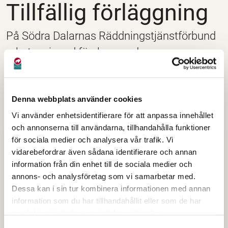
Tillfällig förläggning
På Södra Dalarnas Räddningstjänstförbund
arbetar vi med förebyggande
brandskyddsarbete.
Här nedan finns ett antal blanketter och ansökningar
Denna webbplats använder cookies
som behövs vid det förebyggande arbetet.
Vi använder enhetsidentifierare för att anpassa innehållet
och annonserna till användarna, tillhandahålla funktioner
för sociala medier och analysera vår trafik. Vi
Ansökningar och blanketter
vidarebefordrar även sådana identifierare och annan
information från din enhet till de sociala medier och
Tillfällig förläggning
annons- och analysföretag som vi samarbetar med.
Dessa kan i sin tur kombinera informationen med annan
Systematiskt brandskyddsarbete
information som du har tillhandahållit eller som de har
samlat in när du har använt deras tjänster.
Brandfarliga och explosiva varor