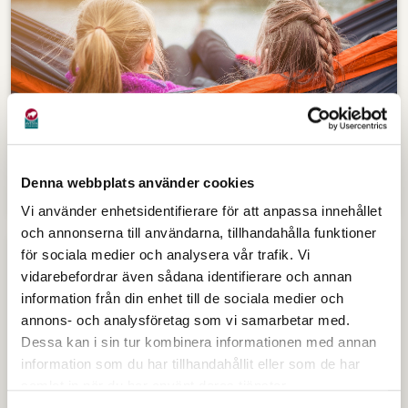
Kultur och Fritid föreningsbidrag
Denna webbplats använder cookies
Vi använder enhetsidentifierare för att anpassa innehållet
och annonserna till användarna, tillhandahålla funktioner
för sociala medier och analysera vår trafik. Vi
vidarebefordrar även sådana identifierare och annan
information från din enhet till de sociala medier och
annons- och analysföretag som vi samarbetar med.
Dessa kan i sin tur kombinera informationen med annan
information som du har tillhandahållit eller som de har
samlat in när du har använt deras tjänster.