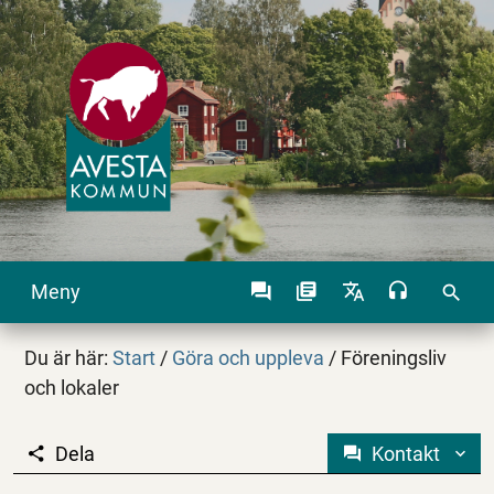
Meny
search
Du är här:
Start
/
Göra och uppleva
/
Föreningsliv
och lokaler
Dela
Kontakt
Föreningsliv och lokal