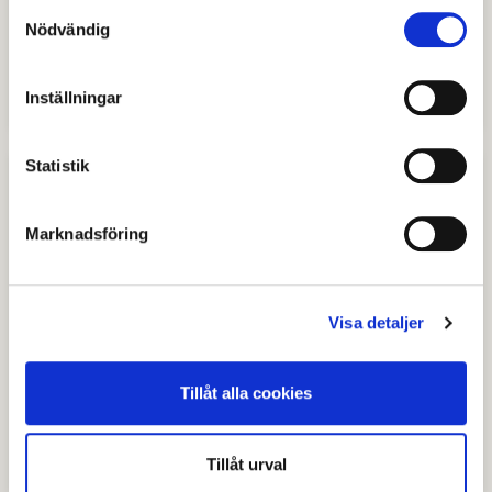
Samtyckesval
Nödvändig
Lokaler och idrottsanläggningar
Inställningar
Statistik
Marknadsföring
Visa detaljer
Tillåt alla cookies
Omsorgsstyrelsens föreningsbidrag
Tillåt urval