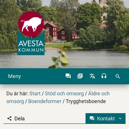
Meny
search
Du är här:
Start
/
Stöd och omsorg
/
Äldre och
omsorg
/
Boendeformer
/
Trygghetsboende
Dela
Kontakt
Trygghetsboende