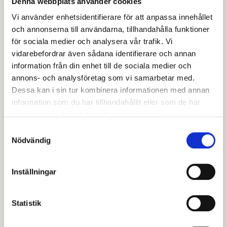
Denna webbplats använder cookies
Solvändan och Månrundan samt Fredsgatan 8
Vi använder enhetsidentifierare för att anpassa innehållet
(Boken 6).
och annonserna till användarna, tillhandahålla funktioner
för sociala medier och analysera vår trafik. Vi
Gemensamma ytor och
vidarebefordrar även sådana identifierare och annan
aktiviteter
information från din enhet till de sociala medier och
annons- och analysföretag som vi samarbetar med.
Personal från Avesta kommuns omsorgsförvaltning
Dessa kan i sin tur kombinera informationen med annan
samt frivilliga organisationer ansvarar för och ordnar
information som du har tillhandahållit eller som de har
olika aktiviteter i de gemensamhetslokaler som finns
samlat in när du har använt deras tjänster.
på trygghetsboendet. På varje trygghetsboende finns
Samtyckesval
tillgång till gemensamhetslokal där du kan umgås
Nödvändig
och äta dina måltider tillsammans med andra.
Inställningar
Vem kan få erbjudande om
trygghetsboende?
Statistik
Kriterierna för att få flytta till en trygghetsbostad: